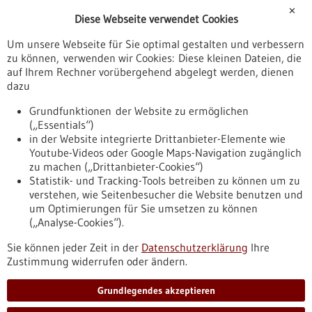
Förderungen
✕
Diese Webseite verwendet Cookies
Veranstaltungen
Um unsere Webseite für Sie optimal gestalten und verbessern
Erscheinungsdatum
zu können, verwenden wir Cookies: Diese kleinen Dateien, die
auf Ihrem Rechner vorübergehend abgelegt werden, dienen
dazu
zurücksetzen
Grundfunktionen der Website zu ermöglichen
(„Essentials“)
anzeigen
in der Website integrierte Drittanbieter-Elemente wie
Youtube-Videos oder Google Maps-Navigation zugänglich
zu machen („Drittanbieter-Cookies“)
Statistik- und Tracking-Tools betreiben zu können um zu
verstehen, wie Seitenbesucher die Website benutzen und
Nach oben
um Optimierungen für Sie umsetzen zu können
(„Analyse-Cookies“).
Sie können jeder Zeit in der
Datenschutzerklärung
Ihre
Informiert bleiben
Zustimmung widerrufen oder ändern.
Newsletter abonnieren
Grundlegendes akzeptieren