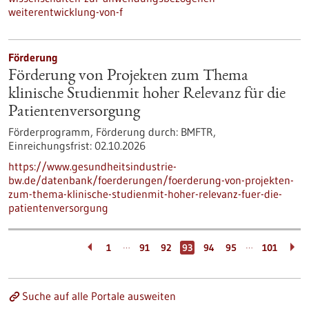
weiterentwicklung-von-f
Förderung
Förderung von Projekten zum Thema
klinische Studienmit hoher Relevanz für die
Patientenversorgung
Förderprogramm,
Förderung durch:
BMFTR,
Einreichungsfrist:
02.10.2026
https://www.gesundheitsindustrie-
bw.de/datenbank/foerderungen/foerderung-von-projekten-
zum-thema-klinische-studienmit-hoher-relevanz-fuer-die-
patientenversorgung
…
…
1
91
92
93
94
95
101
Suche auf alle Portale ausweiten