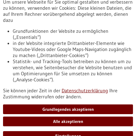
Um unsere Webseite für Sie optimal gestalten und verbessern
Erscheinungsdatum
zu können, verwenden wir Cookies: Diese kleinen Dateien, die
auf Ihrem Rechner vorübergehend abgelegt werden, dienen
dazu
zurücksetzen
Grundfunktionen der Website zu ermöglichen
(„Essentials“)
anzeigen
in der Website integrierte Drittanbieter-Elemente wie
Youtube-Videos oder Google Maps-Navigation zugänglich
zu machen („Drittanbieter-Cookies“)
Statistik- und Tracking-Tools betreiben zu können um zu
verstehen, wie Seitenbesucher die Website benutzen und
Nach oben
um Optimierungen für Sie umsetzen zu können
(„Analyse-Cookies“).
Sie können jeder Zeit in der
Datenschutzerklärung
Ihre
Informiert bleiben
Zustimmung widerrufen oder ändern.
Newsletter abonnieren
Grundlegendes akzeptieren
Alle akzeptieren
2026
©