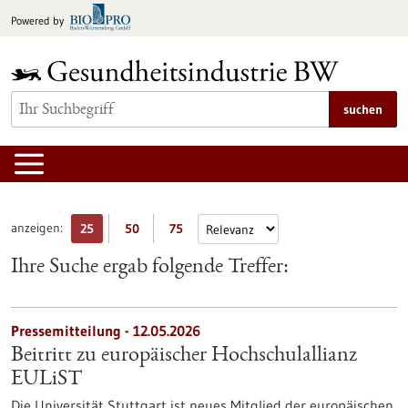
zum
Powered by
Inhalt
springen
suchen
anzeigen:
25
50
75
Ihre Suche ergab folgende Treffer:
Pressemitteilung - 12.05.2026
Beitritt zu europäischer Hochschulallianz
EULiST
Die Universität Stuttgart ist neues Mitglied der europäischen