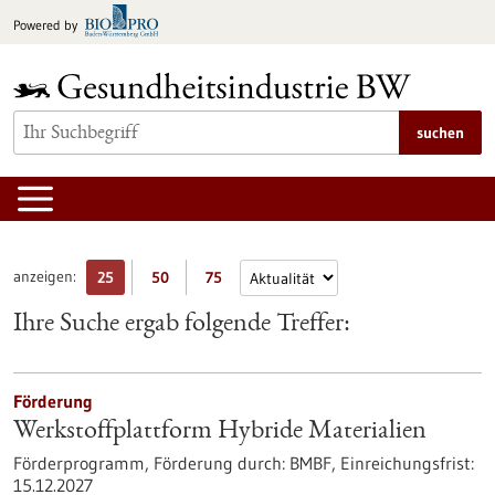
zum
Powered by
Inhalt
springen
suchen
anzeigen:
25
50
75
Ihre Suche ergab folgende Treffer:
Förderung
Werkstoffplattform Hybride Materialien
Förderprogramm,
Förderung durch:
BMBF,
Einreichungsfrist:
15.12.2027