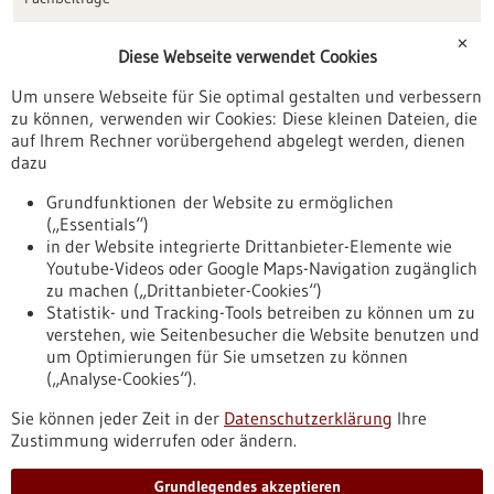
Förderungen
✕
Diese Webseite verwendet Cookies
Veranstaltungen
Um unsere Webseite für Sie optimal gestalten und verbessern
Erscheinungsdatum
zu können, verwenden wir Cookies: Diese kleinen Dateien, die
auf Ihrem Rechner vorübergehend abgelegt werden, dienen
dazu
zurücksetzen
Grundfunktionen der Website zu ermöglichen
(„Essentials“)
anzeigen
in der Website integrierte Drittanbieter-Elemente wie
Youtube-Videos oder Google Maps-Navigation zugänglich
zu machen („Drittanbieter-Cookies“)
Statistik- und Tracking-Tools betreiben zu können um zu
verstehen, wie Seitenbesucher die Website benutzen und
Nach oben
um Optimierungen für Sie umsetzen zu können
(„Analyse-Cookies“).
Sie können jeder Zeit in der
Datenschutzerklärung
Ihre
Informiert bleiben
Zustimmung widerrufen oder ändern.
Newsletter abonnieren
Grundlegendes akzeptieren