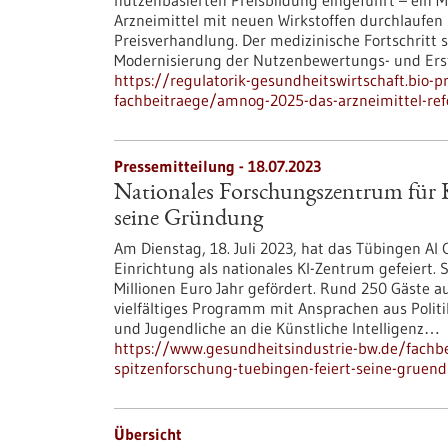
nutzenbasierten Preisbildung eingeführt – ein 
Arzneimittel mit neuen Wirkstoffen durchlauf
Preisverhandlung. Der medizinische Fortschritt s
Modernisierung der Nutzenbewertungs- und Ers
https://regulatorik-gesundheitswirtschaft.bio-
fachbeitraege/amnog-2025-das-arzneimittel-re
Pressemitteilung - 18.07.2023
Nationales Forschungszentrum für K
seine Gründung
Am Dienstag, 18. Juli 2023, hat das Tübingen A
Einrichtung als nationales KI-Zentrum gefeiert. 
Millionen Euro Jahr gefördert. Rund 250 Gäste au
vielfältiges Programm mit Ansprachen aus Politik
und Jugendliche an die Künstliche Intelligenz…
https://www.gesundheitsindustrie-bw.de/fachb
spitzenforschung-tuebingen-feiert-seine-gruen
Übersicht