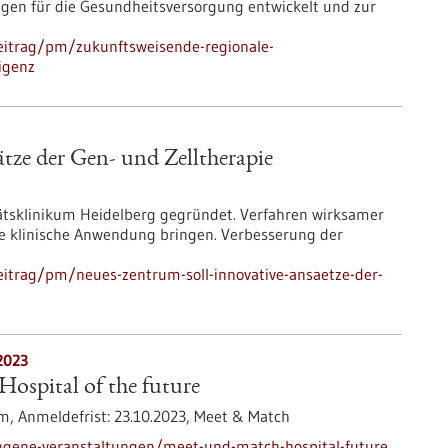
en für die Gesundheitsversorgung entwickelt und zur
eitrag/pm/zukunftsweisende-regionale-
igenz
tze der Gen- und Zelltherapie
ätsklinikum Heidelberg gegründet. Verfahren wirksamer
e klinische Anwendung bringen. Verbesserung der
itrag/pm/neues-zentrum-soll-innovative-ansaetze-der-
2023
ospital of the future
im,
Anmeldefrist:
23.10.2023,
Meet & Match
ngene-veranstaltungen/meet-und-match-hospital-future