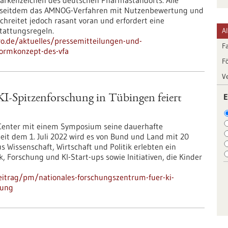
Markenzeichen des deutschen Pharmastandorts. Alle
en seitdem das AMNOG-Verfahren mit Nutzenbewertung und
chreitet jedoch rasant voran und erfordert eine
tattungsregeln.
A
pro.de/aktuelles/pressemitteilungen-und-
F
formkonzept-des-vfa
F
V
E
I-Spitzenforschung in Tübingen feiert
I Center mit einem Symposium seine dauerhafte
Seit dem 1. Juli 2022 wird es von Bund und Land mit 20
s Wissenschaft, Wirtschaft und Politik erlebten ein
, Forschung und KI-Start-ups sowie Initiativen, die Kinder
eitrag/pm/nationales-forschungszentrum-fuer-ki-
dung