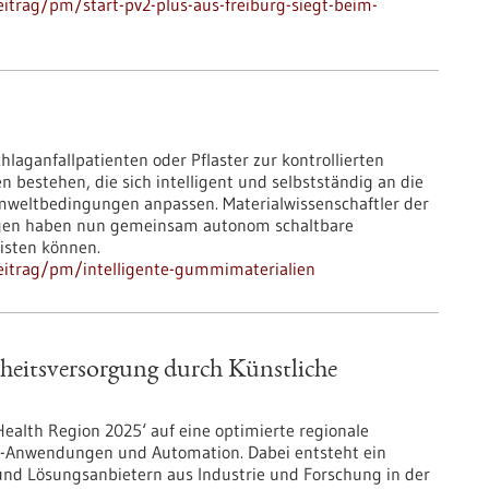
itrag/pm/start-pv2-plus-aus-freiburg-siegt-beim-
laganfallpatienten oder Pflaster zur kontrollierten
 bestehen, die sich intelligent und selbstständig an die
weltbedingungen anpassen. Materialwissenschaftler der
ngen haben nun gemeinsam autonom schaltbare
eisten können.
eitrag/pm/intelligente-gummimaterialien
heitsversorgung durch Künstliche
ealth Region 2025‘ auf eine optimierte regionale
KI-Anwendungen und Automation. Dabei entsteht ein
und Lösungsanbietern aus Industrie und Forschung in der