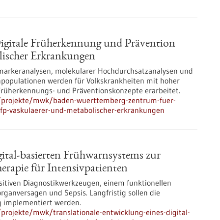
gitale Früherkennung und Prävention
ischer Erkrankungen
iomarkeranalysen, molekularer Hochdurchsatzanalysen und
enpopulationen werden für Volkskrankheiten mit hoher
 Früherkennungs- und Präventionskonzepte erarbeitet.
e/projekte/mwk/baden-wuerttemberg-zentrum-fuer-
dfp-vaskulaerer-und-metabolischer-erkrankungen
gital-basierten Frühwarnsystems zur
erapie für Intensivpatienten
ensitiven Diagnostikwerkzeugen, einem funktionellen
ganversagen und Sepsis. Langfristig sollen die
ag implementiert werden.
rojekte/mwk/translationale-entwicklung-eines-digital-