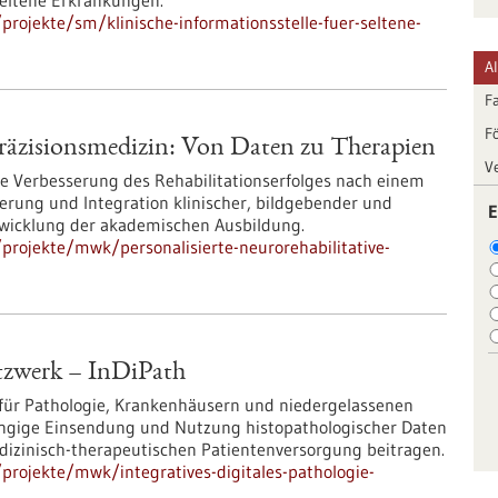
eltene Erkrankungen.
rojekte/sm/klinische-informationsstelle-fuer-seltene-
A
F
F
 Präzisionsmedizin: Von Daten zu Therapien
V
ante Verbesserung des Rehabilitationserfolges nach einem
sierung und Integration klinischer, bildgebender und
E
twicklung der akademischen Ausbildung.
rojekte/mwk/personalisierte-neurorehabilitative-
etzwerk – InDiPath
n für Pathologie, Krankenhäusern und niedergelassenen
hängige Einsendung und Nutzung histopathologischer Daten
dizinisch-therapeutischen Patientenversorgung beitragen.
rojekte/mwk/integratives-digitales-pathologie-