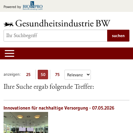
zum
Powered by
Inhalt
springen
suchen
anzeigen:
25
50
75
Ihre Suche ergab folgende Treffer:
Innovationen für nachhaltige Versorgung - 07.05.2026