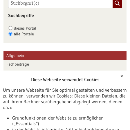
Suchbegriffe
dieses Portal
alle Portale
Allgemein
Fachbeiträge
Förderungen
✕
Diese Webseite verwendet Cookies
Veranstaltungen
Um unsere Webseite für Sie optimal gestalten und verbessern
Erscheinungsdatum
zu können, verwenden wir Cookies: Diese kleinen Dateien, die
auf Ihrem Rechner vorübergehend abgelegt werden, dienen
dazu
zurücksetzen
Grundfunktionen der Website zu ermöglichen
(„Essentials“)
anzeigen
in der Website integrierte Drittanbieter-Elemente wie