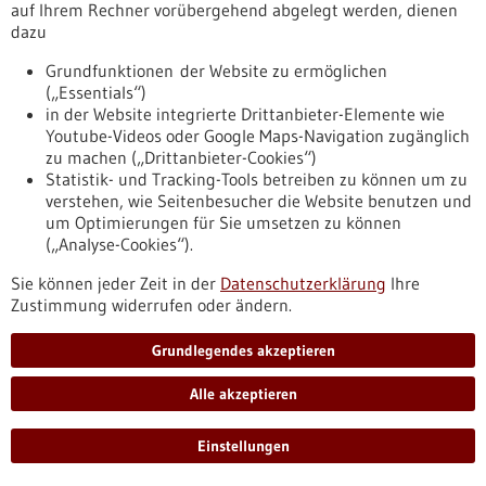
auf Ihrem Rechner vorübergehend abgelegt werden, dienen
Förderprogramm,
Förderung durch:
Bundesministerium für
dazu
Wirtschaft und Energie,
Einreichungsfrist:
30.06.2029
Grundfunktionen der Website zu ermöglichen
https://www.gesundheitsindustrie-
(„Essentials“)
bw.de/datenbank/foerderungen/beratungsgutscheine-
in der Website integrierte Drittanbieter-Elemente wie
gesundheitswirtschaft-asien
Youtube-Videos oder Google Maps-Navigation zugänglich
zu machen („Drittanbieter-Cookies“)
Statistik- und Tracking-Tools betreiben zu können um zu
Pressemitteilung - 16.07.2026
verstehen, wie Seitenbesucher die Website benutzen und
Wirtschaftsministerin Hoffmeister-Kraut
um Optimierungen für Sie umsetzen zu können
(„Analyse-Cookies“).
besucht das Universitätsklinikum Freiburg
Die baden-württembergische Wirtschaftsministerin Dr. Nicole
Sie können jeder Zeit in der
Datenschutzerklärung
Ihre
Hoffmeister-Kraut hat am 16. Juli 2026 das Uniklinikum
Zustimmung widerrufen oder ändern.
Freiburg besucht. Im Mittelpunkt standen der Kick-off für das
Digitale Innovationszentrum, kurz DIGIZ, und der Austausch
Grundlegendes akzeptieren
mit Vertretern der Freiburger Gesundheitswirtschaft. Das
Land Baden-Württemberg fördert den Aufbau einer
Alle akzeptieren
diagnostischen und therapeutischen Forschungs- und
Entwicklungseinheit im DIGIZ mit rund 25 Millionen Euro.
Einstellungen
https://www.gesundheitsindustrie-
bw.de/fachbeitrag/pm/wirtschaftsministerin-hoffmeister-