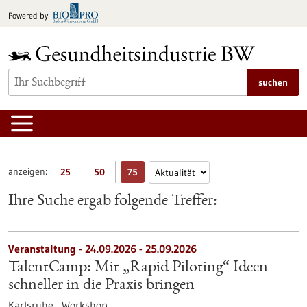
zum
Powered by
Inhalt
springen
suchen
anzeigen:
25
50
75
Ihre Suche ergab folgende Treffer:
Veranstaltung -
24.09.2026
-
25.09.2026
TalentCamp: Mit „Rapid Piloting“ Ideen
schneller in die Praxis bringen
Karlsruhe ,
Workshop