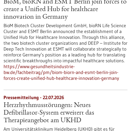
BioM, bioRN and ESMT Berlin join forces to
create a Unified Hub for healthcare
innovation in Germany
BioM Biotech Cluster Development GmbH, bioRN Life Science
Cluster and ESMT Berlin announced the establishment of a
Unified Hub for Healthcare Innovation. Through this alliance,
the two biotech cluster organizations and DEEP – Institute for
Deep Tech Innovation at ESMT will collaborate strategically to
reinforce Germany’s position as a leading hub for translating
scientific breakthroughs into impactful healthcare solutions.
https://www.gesundheitsindustrie-
bw.de/fachbeitrag/pm/biom-biorn-and-esmt-berlin-join-
forces-create-unified-hub-healthcare-innovation-germany
Pressemitteilung - 22.07.2026
Herzrhythmusstörungen: Neues
Defibrillator-System erweitert das
Therapieangebot am UKHD
Am Universitätsklinikum Heidelberg (UKHD) gibt es für