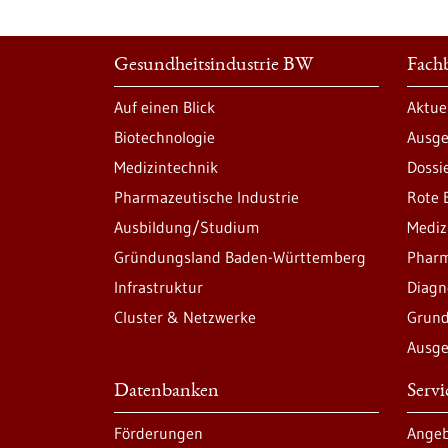
Gesundheitsindustrie BW
Fachb
Auf einen Blick
Aktue
Biotechnologie
Ausge
Medizintechnik
Dossi
Pharmazeutische Industrie
Rote 
Ausbildung/Studium
Mediz
Gründungsland Baden-Württemberg
Pharm
Infrastruktur
Diagn
Cluster & Netzwerke
Grund
Ausge
Datenbanken
Serv
Förderungen
Angeb