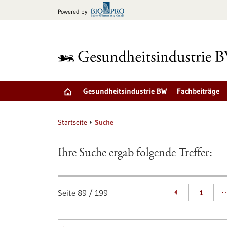
zum
Powered by
Inhalt
springen
Gesundheitsindustrie BW
Fachbeiträge
Startseite
Suche
Ihre Suche ergab folgende Treffer:
Seite
89
/
199
1