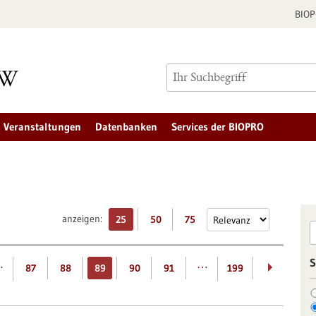
BIO
Veranstaltungen
Datenbanken
Services der BIOPRO
anzeigen:
25
50
75
S
…
…
87
88
89
90
91
199