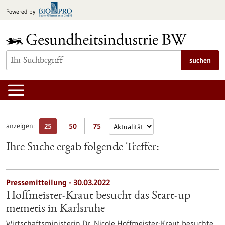
zum
Powered by
Inhalt
springen
suchen
anzeigen:
25
50
75
Ihre Suche ergab folgende Treffer:
Pressemitteilung - 30.03.2022
Hoffmeister-Kraut besucht das Start-up
memetis in Karlsruhe
Wirtschaftsministerin Dr. Nicole Hoffmeister-Kraut besuchte