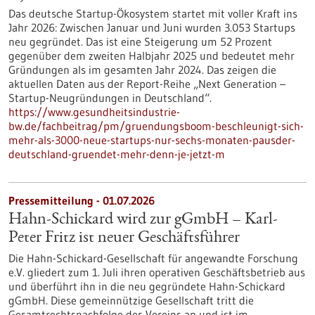
Das deutsche Startup-Ökosystem startet mit voller Kraft ins
Jahr 2026: Zwischen Januar und Juni wurden 3.053 Startups
neu gegründet. Das ist eine Steigerung um 52 Prozent
gegenüber dem zweiten Halbjahr 2025 und bedeutet mehr
Gründungen als im gesamten Jahr 2024. Das zeigen die
aktuellen Daten aus der Report-Reihe „Next Generation –
Startup-Neugründungen in Deutschland“.
https://www.gesundheitsindustrie-
bw.de/fachbeitrag/pm/gruendungsboom-beschleunigt-sich-
mehr-als-3000-neue-startups-nur-sechs-monaten-pausder-
deutschland-gruendet-mehr-denn-je-jetzt-m
Pressemitteilung - 01.07.2026
Hahn-Schickard wird zur gGmbH – Karl-
Peter Fritz ist neuer Geschäftsführer
Die Hahn-Schickard-Gesellschaft für angewandte Forschung
e.V. gliedert zum 1. Juli ihren operativen Geschäftsbetrieb aus
und überführt ihn in die neu gegründete Hahn-Schickard
gGmbH. Diese gemeinnützige Gesellschaft tritt die
Gesamtrechtsnachfolge des Vereins an und ist im