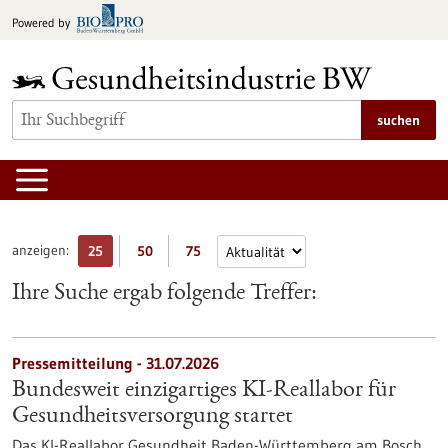
zum
Powered by
Inhalt
springen
suchen
anzeigen:
25
50
75
Ihre Suche ergab folgende Treffer:
Pressemitteilung - 31.07.2026
Bundesweit einzigartiges KI-Reallabor für
Gesundheits­versorgung startet
Das KI-Reallabor Gesundheit Baden-Württemberg am Bosch