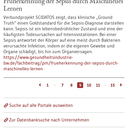
Früherkennung der Sepsis durch Maschinelles
Lernen
Verbundprojekt SCIDATOS zeigt, dass klinische „Ground
Truth“ einen Goldstandard für die Sepsis-Diagnose darstellen
kann. Sepsis ist ein lebensbedrohlicher Zustand und eine der
häufigsten Todesursachen auf Intensivstationen. Bei einer
Sepsis antwortet der Körper auf eine meist durch Bakterien
verursachte Infektion, indem er die eigenen Gewebe und
Organe schädigt, bis hin zum Organversagen.
https://www.gesundheitsindustrie-
bw.de/fachbeitrag/pm/frueherkennung-der-sepsis-durch-
maschinelles-lernen
…
…
1
7
8
9
10
11
15
Suche auf alle Portale ausweiten
Zur Datenbanksuche nach Unternehmen