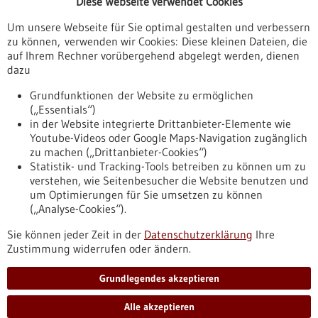
Diese Webseite verwendet Cookies
Veranstaltungen
Um unsere Webseite für Sie optimal gestalten und verbessern
Erscheinungsdatum
zu können, verwenden wir Cookies: Diese kleinen Dateien, die
auf Ihrem Rechner vorübergehend abgelegt werden, dienen
dazu
zurücksetzen
Grundfunktionen der Website zu ermöglichen
(„Essentials“)
anzeigen
in der Website integrierte Drittanbieter-Elemente wie
Youtube-Videos oder Google Maps-Navigation zugänglich
zu machen („Drittanbieter-Cookies“)
Statistik- und Tracking-Tools betreiben zu können um zu
verstehen, wie Seitenbesucher die Website benutzen und
Nach oben
um Optimierungen für Sie umsetzen zu können
(„Analyse-Cookies“).
Sie können jeder Zeit in der
Datenschutzerklärung
Ihre
Informiert bleiben
Zustimmung widerrufen oder ändern.
Newsletter abonnieren
Grundlegendes akzeptieren
Alle akzeptieren