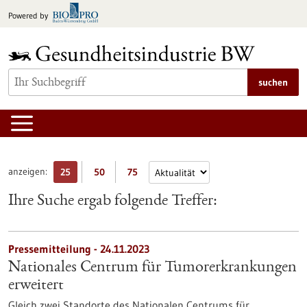
zum
Powered by
Inhalt
springen
suchen
anzeigen:
25
50
75
Ihre Suche ergab folgende Treffer:
Pressemitteilung - 24.11.2023
Nationales Centrum für Tumorerkrankungen
erweitert
Gleich zwei Standorte des Nationalen Centrums für