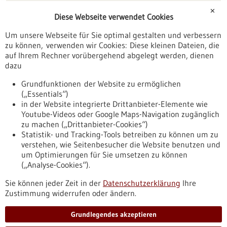
Förderungen
✕
Diese Webseite verwendet Cookies
Veranstaltungen
Um unsere Webseite für Sie optimal gestalten und verbessern
Erscheinungsdatum
zu können, verwenden wir Cookies: Diese kleinen Dateien, die
auf Ihrem Rechner vorübergehend abgelegt werden, dienen
dazu
zurücksetzen
Grundfunktionen der Website zu ermöglichen
(„Essentials“)
anzeigen
in der Website integrierte Drittanbieter-Elemente wie
Youtube-Videos oder Google Maps-Navigation zugänglich
zu machen („Drittanbieter-Cookies“)
Statistik- und Tracking-Tools betreiben zu können um zu
verstehen, wie Seitenbesucher die Website benutzen und
Nach oben
um Optimierungen für Sie umsetzen zu können
(„Analyse-Cookies“).
Sie können jeder Zeit in der
Datenschutzerklärung
Ihre
Informiert bleiben
Zustimmung widerrufen oder ändern.
Newsletter abonnieren
Grundlegendes akzeptieren