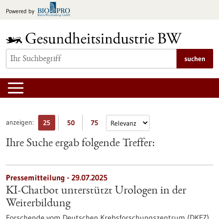
zum
Powered by
Inhalt
springen
suchen
anzeigen:
25
50
75
Ihre Suche ergab folgende Treffer:
Pressemitteilung - 29.07.2025
KI-Chatbot unterstützt Urologen in der
Weiterbildung
Forschende vom Deutschen Krebsforschungszentrum (DKFZ)