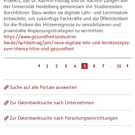
Projekts, das Dr. Kathrin Foshag und Dr. Kathrin Zangerl von
der Universität Heidelberg gemeinsam mit Studierenden
durchführen. Dazu wollen sie digitale Lehr- und Lernmodule
entwickeln, um zukünftige Fachkräfte und die Öffentlichkeit
für die Risiken der Hitzeereignisse zu sensibilisieren und
praxisnahe Anpassungsstrategien zu vermitteln.
https://www.gesundheitsindustrie-
bw.de/fachbeitrag/pm/neue-digitale-lehr-und-lernkonzepte-
zum-thema-hitze-und-gesundheit
…
1
2
3
4
5
6
7
11
Suche auf alle Portale ausweiten
Zur Datenbanksuche nach Unternehmen
Zur Datenbanksuche nach Forschungseinrichtungen