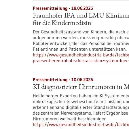
Pressemitteilung - 18.06.2026
Fraunhofer IPA und LMU Klinikum p
für die Kindermedizin
Der Gesundheitszustand von Kindern, die nach 
aufgenommen werden, muss engmaschig überwac
Roboter entwickelt, der das Personal bei routi
Patientinnen und Patienten unterstützen kann.
https://www.gesundheitsindustrie-bw.de/fachb
praesentieren-robotisches-assistenzsystem-fuer
Pressemitteilung - 10.06.2026
KI diagnostiziert Hirntumoren in 
Heidelberger Experten haben ein KI-System ent
mikroskopischer Gewebeschnitte mit bislang une
erkennt anhand digitalisierter Standardfärbun
des zentralen Nervensystems, liefert Ergebniss
Hirntumoren weltweit beschleunigen.
https://www.gesundheitsindustrie-bw.de/fachbe