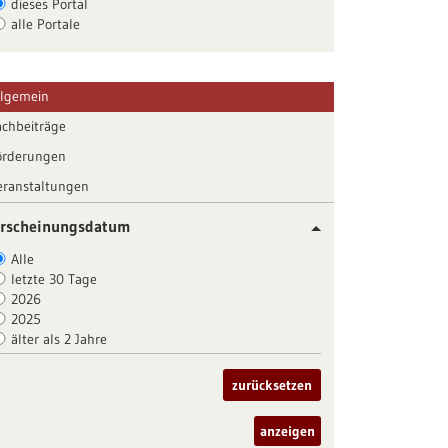
dieses Portal
alle Portale
llgemein
achbeiträge
örderungen
eranstaltungen
rscheinungsdatum
Alle
letzte 30 Tage
2026
2025
älter als 2 Jahre
zurücksetzen
anzeigen