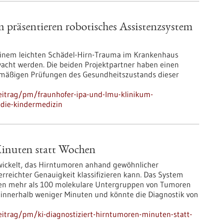
räsentieren robotisches Assistenzsystem
einem leichten Schädel-Hirn-Trauma im Krankenhaus
ht werden. Die beiden Projektpartner haben einen
nemäßigen Prüfungen des Gesundheitszustands dieser
eitrag/pm/fraunhofer-ipa-und-lmu-klinikum-
-die-kindermedizin
Minuten statt Wochen
wickelt, das Hirntumoren anhand gewöhnlicher
rreichter Genauigkeit klassifizieren kann. Das System
gen mehr als 100 molekulare Untergruppen von Tumoren
e innerhalb weniger Minuten und könnte die Diagnostik von
itrag/pm/ki-diagnostiziert-hirntumoren-minuten-statt-