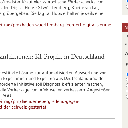
 Hoffmeister-Kraut vier symbolische Förderschecks von
onalen Digital Hubs Ostwürttemberg, Rhein-Neckar,
 übergeben. Die Digital Hubs erhalten jeweils eine
eitrag/pm/baden-wuerttemberg-foerdert-digitalisierung-
A
F
F
V
infektionen: KI-Projekt in Deutschland
E
I-gestützte Lösung zur automatisierten Auswertung von
n Expertinnen und Experten aus Deutschland und der
rderte Initiative soll Diagnostik effizienter machen,
die Vorhersage von Infektwellen verbessern. Angestoßen
oLAGO.
eitrag/pm/laenderuebergreifend-gegen-
d-der-schweiz-gestartet