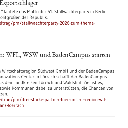
Exportschlager
 lautete das Motto der 61. Stallwächterparty in Berlin.
olitgrößen der Republik.
eitrag/pm/stallwaechterparty-2026-zum-thema-
egion: WFL, WSW und BadenCampus starten
ie Wirtschaftsregion Südwest GmbH und der BadenCampus
Innovations-Center in Lörrach schafft der BadenCampus
s den Landkreisen Lörrach und Waldshut. Ziel ist es,
 sowie Kommunen dabei zu unterstützen, die Chancen von
tzen.
itrag/pm/drei-starke-partner-fuer-unsere-region-wfl-
anz-loerrach