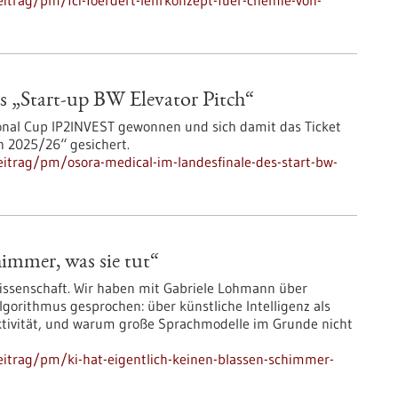
itrag/pm/fci-foerdert-lehrkonzept-fuer-chemie-von-
 „Start-up BW Elevator Pitch“
nal Cup IP2INVEST gewonnen und sich damit das Ticket
h 2025/26“ gesichert.
itrag/pm/osora-medical-im-landesfinale-des-start-bw-
himmer, was sie tut“
wissenschaft. Wir haben mit Gabriele Lohmann über
lgorithmus gesprochen: über künstliche Intelligenz als
tivität, und warum große Sprachmodelle im Grunde nicht
itrag/pm/ki-hat-eigentlich-keinen-blassen-schimmer-