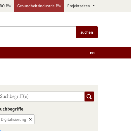
PRO BW
Gesundheitsindustrie BW
Projektseiten
suchen
en
uchbegriffe
Digitalisierung