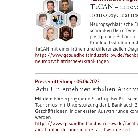
TuCAN – innovat
neuropsychiatri
Neuropsychiatrische E
schränken Betroffene i
passgenaue Behandlung
Krankheitsstadium notw
TuCAN mit einer frühen und differenziellen Dia
https://www.gesundheitsindustrie-bw.de/fachbei
neuropsychiatrische-erkrankungen
Pressemitteilung - 05.04.2023
Acht Unternehmen erhalten Anschu
Mit dem Förderprogramm Start-up BW Pre-Seed fö
Tourismus mit Unterstützung der L-Bank auch 
Geschäftsideen. In der ersten Auswahlrunde ko
werden.
https://www.gesundheitsindustrie-bw.de/fach
anschubfoerderung-ueber-start-bw-pre-seed