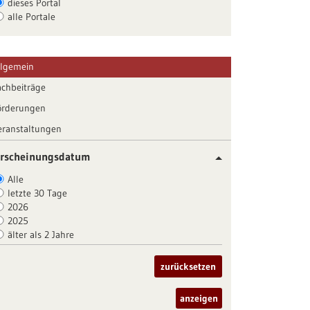
dieses Portal
alle Portale
llgemein
achbeiträge
örderungen
eranstaltungen
rscheinungsdatum
Alle
letzte 30 Tage
2026
2025
älter als 2 Jahre
zurücksetzen
anzeigen