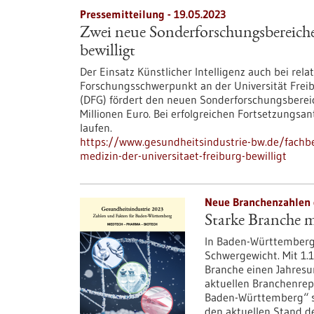
Pressemitteilung - 19.05.2023
Zwei neue Sonderforschungsbereiche 
bewilligt
Der Einsatz Künstlicher Intelligenz auch bei rel
Forschungsschwerpunkt an der Universität Frei
(DFG) fördert den neuen Sonderforschungsbereic
Millionen Euro. Bei erfolgreichen Fortsetzungsa
laufen.
https://www.gesundheitsindustrie-bw.de/fachb
medizin-der-universitaet-freiburg-bewilligt
Neue Branchenzahlen d
Starke Branche 
In Baden-Württemberg 
Schwergewicht. Mit 1
Branche einen Jahresum
aktuellen Branchenrep
Baden-Württemberg“ s
den aktuellen Stand de