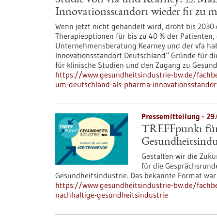
Studie von vfa und Kearney: 22 M
Innovationsstandort wieder fit zu 
Wenn jetzt nicht gehandelt wird, droht bis 2030
Therapieoptionen für bis zu 40 % der Patienten, 
Unternehmensberatung Kearney und der vfa ha
Innovationsstandort Deutschland“ Gründe für die
für klinische Studien und den Zugang zu Gesund
https://www.gesundheitsindustrie-bw.de/fach
um-deutschland-als-pharma-innovationsstandor
Pressemitteilung - 29
TREFFpunkt für 
Gesundheitsindu
Gestalten wir die Zuku
für die Gesprächsrund
Gesundheitsindustrie. Das bekannte Format war 
https://www.gesundheitsindustrie-bw.de/fachbe
nachhaltige-gesundheitsindustrie