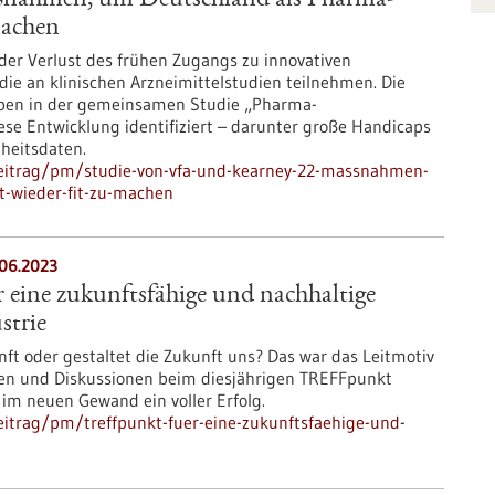
aßnahmen, um Deutschland als Pharma-
machen
 der Verlust des frühen Zugangs zu innovativen
die an klinischen Arzneimittelstudien teilnehmen. Die
ben in der gemeinsamen Studie „Pharma-
se Entwicklung identifiziert – darunter große Handicaps
heitsdaten.
beitrag/pm/studie-von-vfa-und-kearney-22-massnahmen-
t-wieder-fit-zu-machen
.06.2023
eine zukunftsfähige und nachhaltige
strie
nft oder gestaltet die Zukunft uns? Das war das Leitmotiv
en und Diskussionen beim diesjährigen TREFFpunkt
im neuen Gewand ein voller Erfolg.
itrag/pm/treffpunkt-fuer-eine-zukunftsfaehige-und-