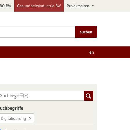
PRO BW
Gesundheitsindustrie BW
Projektseiten
suchen
en
uchbegriffe
Digitalisierung