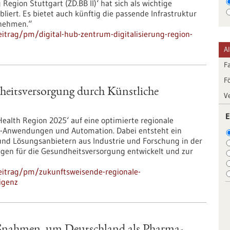
Region Stuttgart (ZD.BB II)‘ hat sich als wichtige
abliert. Es bietet auch künftig die passende Infrastruktur
rnehmen.“
itrag/pm/digital-hub-zentrum-digitalisierung-region-
A
F
F
heitsversorgung durch Künstliche
V
E
ealth Region 2025‘ auf eine optimierte regionale
KI-Anwendungen und Automation. Dabei entsteht ein
und Lösungsanbietern aus Industrie und Forschung in der
en für die Gesundheitsversorgung entwickelt und zur
eitrag/pm/zukunftsweisende-regionale-
igenz