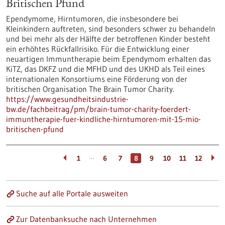
Britischen Pfund
Ependymome, Hirntumoren, die insbesondere bei
Kleinkindern auftreten, sind besonders schwer zu behandeln
und bei mehr als der Hälfte der betroffenen Kinder besteht
ein erhöhtes Rückfallrisiko. Für die Entwicklung einer
neuartigen Immuntherapie beim Ependymom erhalten das
KiTZ, das DKFZ und die MFHD und des UKHD als Teil eines
internationalen Konsortiums eine Förderung von der
britischen Organisation The Brain Tumor Charity.
https://www.gesundheitsindustrie-
bw.de/fachbeitrag/pm/brain-tumor-charity-foerdert-
immuntherapie-fuer-kindliche-hirntumoren-mit-15-mio-
britischen-pfund
…
1
6
7
8
9
10
11
12
Suche auf alle Portale ausweiten
Zur Datenbanksuche nach Unternehmen