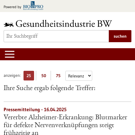
zum
Powered by
Inhalt
springen
suchen
anzeigen:
25
50
75
Ihre Suche ergab folgende Treffer:
Pressemitteilung - 16.04.2025
Vererbte Alzheimer-Erkrankung: Blutmarker
für defekte Nervenverknüpfungen steigt
frühzeitig an