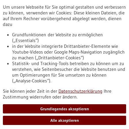
Um unsere Webseite für Sie optimal gestalten und verbessern
Erscheinungsdatum
zu können, verwenden wir Cookies: Diese kleinen Dateien, die
auf Ihrem Rechner vorübergehend abgelegt werden, dienen
dazu
zurücksetzen
Grundfunktionen der Website zu ermöglichen
(„Essentials“)
anzeigen
in der Website integrierte Drittanbieter-Elemente wie
Youtube-Videos oder Google Maps-Navigation zugänglich
zu machen („Drittanbieter-Cookies“)
Statistik- und Tracking-Tools betreiben zu können um zu
verstehen, wie Seitenbesucher die Website benutzen und
Nach oben
um Optimierungen für Sie umsetzen zu können
(„Analyse-Cookies“).
Sie können jeder Zeit in der
Datenschutzerklärung
Ihre
Informiert bleiben
Zustimmung widerrufen oder ändern.
Newsletter abonnieren
Grundlegendes akzeptieren
Alle akzeptieren