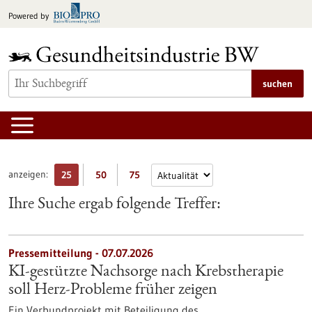
zum
Powered by
Inhalt
springen
suchen
anzeigen:
25
50
75
Ihre Suche ergab folgende Treffer:
Pressemitteilung - 07.07.2026
KI-gestützte Nachsorge nach Krebstherapie
soll Herz-Probleme früher zeigen
Ein Verbundprojekt mit Beteiligung des