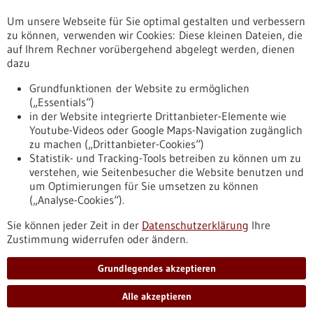
Veranstaltungen
Um unsere Webseite für Sie optimal gestalten und verbessern
Erscheinungsdatum
zu können, verwenden wir Cookies: Diese kleinen Dateien, die
auf Ihrem Rechner vorübergehend abgelegt werden, dienen
dazu
zurücksetzen
Grundfunktionen der Website zu ermöglichen
(„Essentials“)
anzeigen
in der Website integrierte Drittanbieter-Elemente wie
Youtube-Videos oder Google Maps-Navigation zugänglich
zu machen („Drittanbieter-Cookies“)
Statistik- und Tracking-Tools betreiben zu können um zu
verstehen, wie Seitenbesucher die Website benutzen und
Nach oben
um Optimierungen für Sie umsetzen zu können
(„Analyse-Cookies“).
Sie können jeder Zeit in der
Datenschutzerklärung
Ihre
Informiert bleiben
Zustimmung widerrufen oder ändern.
Newsletter abonnieren
Grundlegendes akzeptieren
Alle akzeptieren