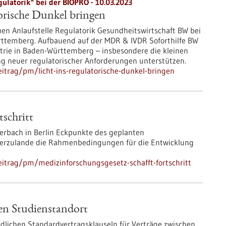
ulatorik" bei der BIOPRO - 10.03.2023
torische Dunkel bringen
euen Anlaufstelle Regulatorik Gesundheitswirtschaft BW bei
ttemberg. Aufbauend auf der MDR & IVDR Soforthilfe BW
trie in Baden-Württemberg – insbesondere die kleinen
 neuer regulatorischer Anforderungen unterstützen.
itrag/pm/licht-ins-regulatorische-dunkel-bringen
tschritt
erbach in Berlin Eckpunkte des geplanten
 hierzulande die Rahmenbedingungen für die Entwicklung
itrag/pm/medizinforschungsgesetz-schafft-fortschritt
eren Studienstandort
ndlichen Standardvertragsklauseln für Verträge zwischen