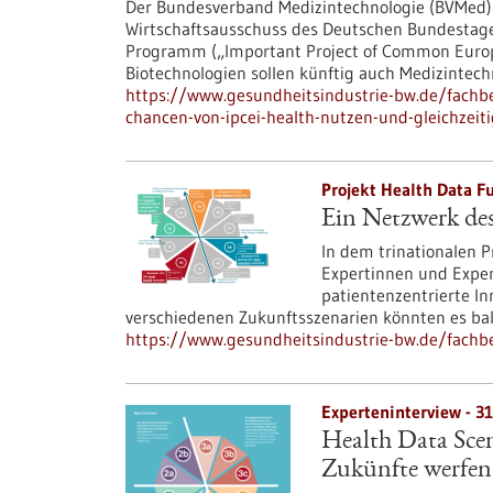
Der Bundesverband Medizintechnologie (BVMed) 
Wirtschaftsausschuss des Deutschen Bundestage
Programm („Important Project of Common Europ
Biotechnologien sollen künftig auch Medizintech
https://www.gesundheitsindustrie-bw.de/fach
chancen-von-ipcei-health-nutzen-und-gleichzei
Projekt Health Data Fu
Ein Netzwerk des
In dem trinationalen 
Expertinnen und Exper
patientenzentrierte I
verschiedenen Zukunftsszenarien könnten es ba
https://www.gesundheitsindustrie-bw.de/fachbe
Experteninterview - 31
Health Data Scen
Zukünfte werfen