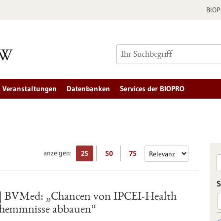
BIO
Veranstaltungen
Datenbanken
Services der BIOPRO
anzeigen:
25
50
75
S
 | BVMed: „Chancen von IPCEI-Health
nshemmnisse abbauen“