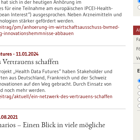
hat sich in der heutigen Anhörung im
s für eine Teilnahme am europäischen IPCEI-Health-
ean Interest“) ausgesprochen. Neben Arzneimitteln und
nologien stärker gefördert werden.
beitrag/pm/anhoerung-im-wirtschaftsausschuss-bvmed-
A
tig-innovationshemmnisse-abbauen
F
F
tures - 11.01.2024
V
 Vertrauens schaffen
E
Projekt „Health Data Futures“ haben Stakeholder und
ten aus Deutschland, Frankreich und der Schweiz
nnovationen auf den Weg gebracht. Durch Einsatz von
ld noch mehr werden.
itrag/aktuell/ein-netzwerk-des-vertrauens-schaffen
.08.2021
arios – Einen Blick in viele mögliche