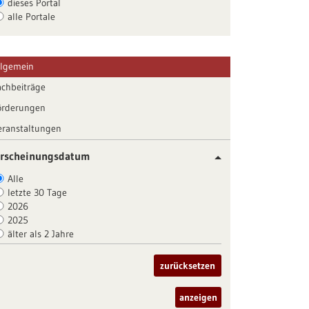
dieses Portal
alle Portale
llgemein
achbeiträge
örderungen
eranstaltungen
rscheinungsdatum
Alle
letzte 30 Tage
2026
2025
älter als 2 Jahre
zurücksetzen
anzeigen