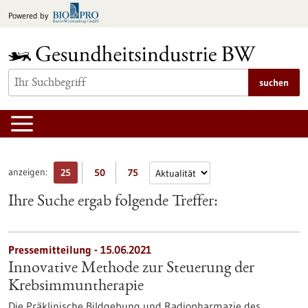
zum
Powered by
Inhalt
springen
suchen
anzeigen:
25
50
75
Ihre Suche ergab folgende Treffer:
Pressemitteilung - 15.06.2021
Innovative Methode zur Steuerung der
Krebsimmuntherapie
Die Präklinische Bildgebung und Radiopharmazie des