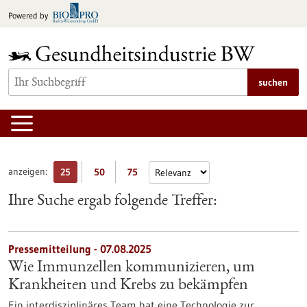
zum
Powered by
Inhalt
springen
suchen
anzeigen:
25
50
75
Ihre Suche ergab folgende Treffer:
Pressemitteilung - 07.08.2025
Wie Immunzellen kommunizieren, um
Krankheiten und Krebs zu bekämpfen
Ein interdisziplinäres Team hat eine Technologie zur