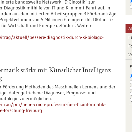
inierte bundesweite Netzwerk „DIGInostik“ zur
r Diagnostik mithilfe von IT und KI nimmt Fahrt auf. In
rden aus den initiierten Arbeitsgruppen 3 Förderanträge
ojektvolumen von 5 Millionen € eingereicht. DIGInostik
ür Wirtschaft und Energie gefördert. Weitere
A
trag/aktuell/bessere-diagnostik-durch-ki-biolago-
F
F
V
E
matik stärkt mit Künstlicher Intelligenz
g
iger Förderung Methoden des Maschinellen Lernens und der
ige, datengetriebene Diagnose-, Prognose- und
matologie zu ermöglichen.
itrag/pm/neue-criion-professur-fuer-bioinformatik-
ie-forschung-freiburg