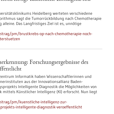
versitätsklinikums Heidelberg werteten verschiedene
gorithmus sagt die Tumorrückbildung nach Chemotherapie
leine. Das Langfristiges Ziel ist es, unnötige
eitrag/pm/brustkrebs-op-nach-chemotherapie-noch-
nterstuetzen
bserkennung: Forschungsergebnisse des
ffentlicht
szentrum Informatik haben Wissenschaftlerinnen und
nerinstituten aus der Innovationsallianz Baden-
rojekts Intelligente Diagnostik die Möglichkeiten von
ittels Künstlicher Intelligenz (KI) erforscht. Nun liegt
itrag/pm/kuenstliche-intelligenz-zur-
ojekts-intelligente-diagnostik-veroeffentlicht