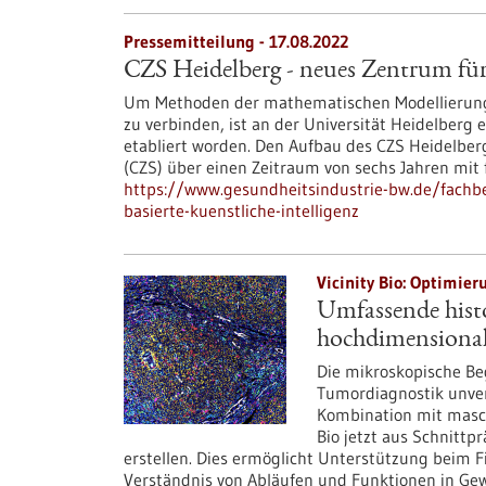
Pressemitteilung - 17.08.2022
CZS Heidelberg - neues Zentrum für 
Um Methoden der mathematischen Modellierung 
zu verbinden, ist an der Universität Heidelberg 
etabliert worden. Den Aufbau des CZS Heidelberg 
(CZS) über einen Zeitraum von sechs Jahren mit f
https://www.gesundheitsindustrie-bw.de/fachb
basierte-kuenstliche-intelligenz
Vicinity Bio: Optimier
Umfassende hist
hochdimensionale
Die mikroskopische Be
Tumordiagnostik unver
Kombination mit masc
Bio jetzt aus Schnittp
erstellen. Dies ermöglicht Unterstützung beim F
Verständnis von Abläufen und Funktionen in G