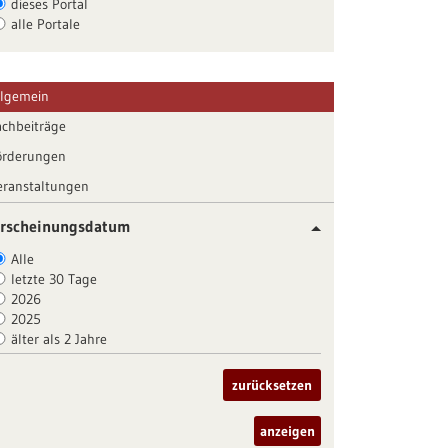
dieses Portal
alle Portale
llgemein
achbeiträge
örderungen
eranstaltungen
rscheinungsdatum
Alle
letzte 30 Tage
2026
2025
älter als 2 Jahre
zurücksetzen
anzeigen