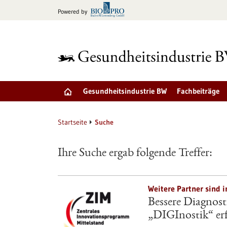
zum
Powered by
Inhalt
springen
Gesundheitsindustrie BW
Fachbeiträge
Startseite
Suche
Ihre Suche ergab folgende Treffer:
Weitere Partner sind 
Bessere Diagnos
„DIGInostik“ erf