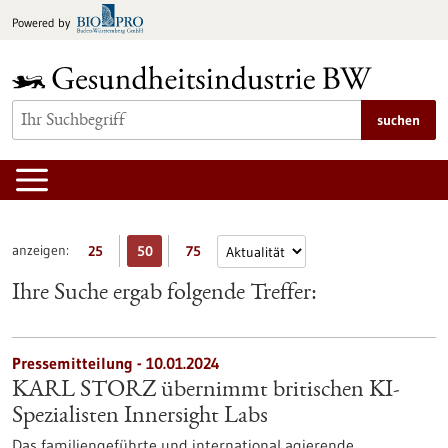
zum
Powered by
Inhalt
springen
suchen
anzeigen:
25
50
75
Ihre Suche ergab folgende Treffer:
Pressemitteilung - 10.01.2024
KARL STORZ übernimmt britischen KI-
Spezialisten Innersight Labs
Das familiengeführte und international agierende