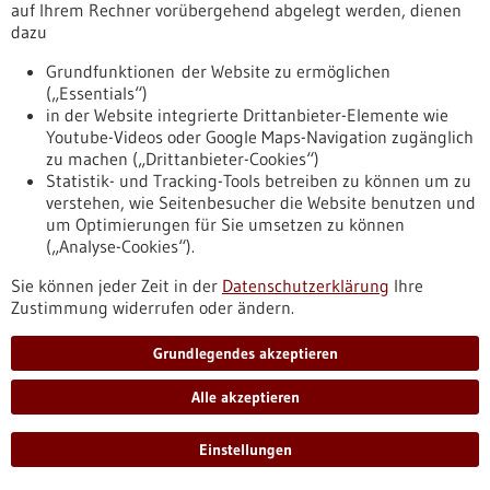
künstliche Intelligenz und
auf Ihrem Rechner vorübergehend abgelegt werden, dienen
Neurowissenschaften verbindet
dazu
Startschuss für ein Leuchtturmprojekt, das die
Grundfunktionen der Website zu ermöglichen
Zukunftsthemen Künstliche Intelligenz (KI) und
(„Essentials“)
Neuromedizin erstmals miteinander verbindet: Mit dem
in der Website integrierte Drittanbieter-Elemente wie
Hertie Institute for Artificial Intelligence in Brain Health, das
Youtube-Videos oder Google Maps-Navigation zugänglich
zum 01.02. an der Medizinischen Fakultät der Universität
zu machen („Drittanbieter-Cookies“)
Tübingen gegründet wurde, entsteht das bundesweit erste
Statistik- und Tracking-Tools betreiben zu können um zu
Institut, das Prävention und frühe Diagnose von
verstehen, wie Seitenbesucher die Website benutzen und
Erkrankungen des Nervensystems mit Hilfe von Methoden
um Optimierungen für Sie umsetzen zu können
der KI erforscht.
(„Analyse-Cookies“).
https://www.gesundheitsindustrie-
bw.de/fachbeitrag/pm/hertie-stiftung-gruendet-neues-
Sie können jeder Zeit in der
Datenschutzerklärung
Ihre
institut-das-kuenstliche-intelligenz-und-
Zustimmung widerrufen oder ändern.
neurowissenschaften-verbindet
Grundlegendes akzeptieren
Pressemitteilung - 03.02.2023
Alle akzeptieren
Offizielle Gründung der Health + Life Science
Einstellungen
Alliance Heidelberg Mannheim
Mit gemeinnütziger GmbH institutionellen Rahmen für