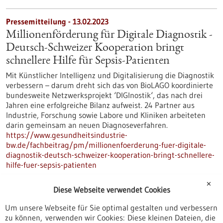
Pressemitteilung - 13.02.2023
Millionenförderung für Digitale Diagnostik -
Deutsch-Schweizer Kooperation bringt
schnellere Hilfe für Sepsis-Patienten
Mit Künstlicher Intelligenz und Digitalisierung die Diagnostik
verbessern – darum dreht sich das von BioLAGO koordinierte
bundesweite Netzwerksprojekt ‘DIGInostik‘, das nach drei
Jahren eine erfolgreiche Bilanz aufweist. 24 Partner aus
Industrie, Forschung sowie Labore und Kliniken arbeiteten
darin gemeinsam an neuen Diagnoseverfahren.
https://www.gesundheitsindustrie-
bw.de/fachbeitrag/pm/millionenfoerderung-fuer-digitale-
diagnostik-deutsch-schweizer-kooperation-bringt-schnellere-
hilfe-fuer-sepsis-patienten
✕
Diese Webseite verwendet Cookies
Pressemitteilung - 07.02.2023
Um unsere Webseite für Sie optimal gestalten und verbessern
Hertie-Stiftung gründet neues Institut, das
zu können, verwenden wir Cookies: Diese kleinen Dateien, die