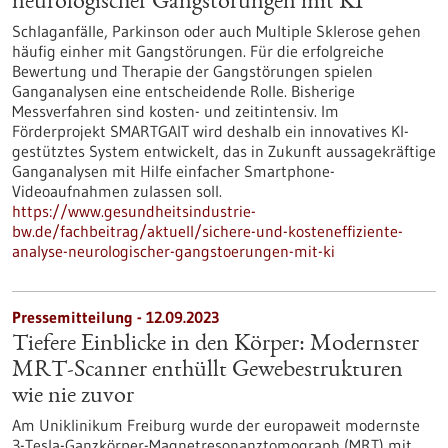
neurologischer Gangstörungen mit KI
Schlaganfälle, Parkinson oder auch Multiple Sklerose gehen
häufig einher mit Gangstörungen. Für die erfolgreiche
Bewertung und Therapie der Gangstörungen spielen
Ganganalysen eine entscheidende Rolle. Bisherige
Messverfahren sind kosten- und zeitintensiv. Im
Förderprojekt SMARTGAIT wird deshalb ein innovatives KI-
gestütztes System entwickelt, das in Zukunft aussagekräftige
Ganganalysen mit Hilfe einfacher Smartphone-
Videoaufnahmen zulassen soll.
https://www.gesundheitsindustrie-
bw.de/fachbeitrag/aktuell/sichere-und-kosteneffiziente-
analyse-neurologischer-gangstoerungen-mit-ki
Pressemitteilung - 12.09.2023
Tiefere Einblicke in den Körper: Modernster
MRT-Scanner enthüllt Gewebestrukturen
wie nie zuvor
Am Uniklinikum Freiburg wurde der europaweit modernste
3-Tesla-Ganzkörper-Magnetresonanztomograph (MRT) mit