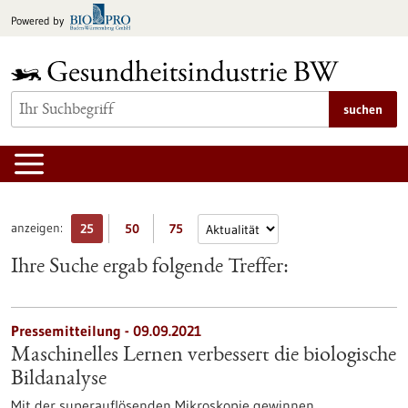
zum
Powered by
Inhalt
springen
suchen
anzeigen:
25
50
75
Ihre Suche ergab folgende Treffer:
Pressemitteilung - 09.09.2021
Maschinelles Lernen verbessert die biologische
Bildanalyse
Mit der superauflösenden Mikroskopie gewinnen