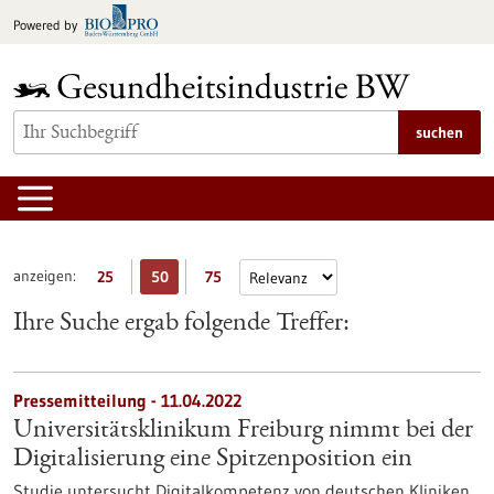
zum
Powered by
Inhalt
springen
suchen
anzeigen:
25
50
75
Ihre Suche ergab folgende Treffer:
Pressemitteilung - 11.04.2022
Universitätsklinikum Freiburg nimmt bei der
Digitalisierung eine Spitzenposition ein
Studie untersucht Digitalkompetenz von deutschen Kliniken.