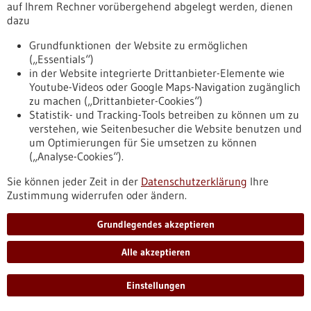
https://www.gesundheitsindustrie-
auf Ihrem Rechner vorübergehend abgelegt werden, dienen
bw.de/fachbeitrag/pm/landesregierung-nimmt-bei-
dazu
innovation-tempo-auf
Grundfunktionen der Website zu ermöglichen
(„Essentials“)
in der Website integrierte Drittanbieter-Elemente wie
Pressemitteilung - 28.06.2022
Youtube-Videos oder Google Maps-Navigation zugänglich
Mannheimer Institut für intelligente Systeme
zu machen („Drittanbieter-Cookies“)
in der Medizin
Statistik- und Tracking-Tools betreiben zu können um zu
verstehen, wie Seitenbesucher die Website benutzen und
Die Medizinische Fakultät Mannheim der Universität
um Optimierungen für Sie umsetzen zu können
Heidelberg bündelt im „Mannheimer Institut für intelligente
(„Analyse-Cookies“).
Systeme in der Medizin“ (MIiSM) ihre Expertise in
Medizintechnik und Medizinphysik. Unter dem Dach des
Sie können jeder Zeit in der
Datenschutzerklärung
Ihre
Forschungsschwerpunkts „Medizinsystemtechnologie“ treibt
Zustimmung widerrufen oder ändern.
das Institut die Forschung und Entwicklung auf den Gebieten
Digitalisierung, Automatisierung und intelligenter Systeme
Grundlegendes akzeptieren
in der Medizin voran.
https://www.gesundheitsindustrie-
Alle akzeptieren
bw.de/fachbeitrag/pm/mannheimer-institut-fuer-
intelligente-systeme-der-medizin
Einstellungen