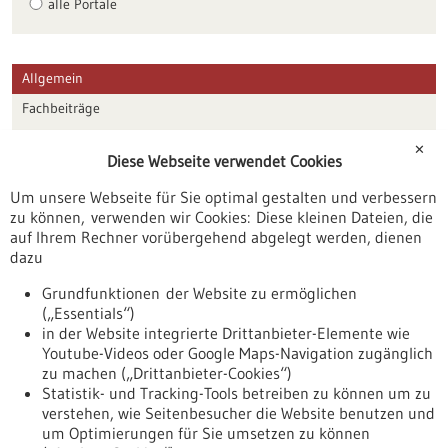
alle Portale
Allgemein
Fachbeiträge
Förderungen
✕
Diese Webseite verwendet Cookies
Veranstaltungen
Um unsere Webseite für Sie optimal gestalten und verbessern
Erscheinungsdatum
zu können, verwenden wir Cookies: Diese kleinen Dateien, die
auf Ihrem Rechner vorübergehend abgelegt werden, dienen
dazu
zurücksetzen
Grundfunktionen der Website zu ermöglichen
(„Essentials“)
anzeigen
in der Website integrierte Drittanbieter-Elemente wie
Youtube-Videos oder Google Maps-Navigation zugänglich
zu machen („Drittanbieter-Cookies“)
Statistik- und Tracking-Tools betreiben zu können um zu
verstehen, wie Seitenbesucher die Website benutzen und
Nach oben
um Optimierungen für Sie umsetzen zu können