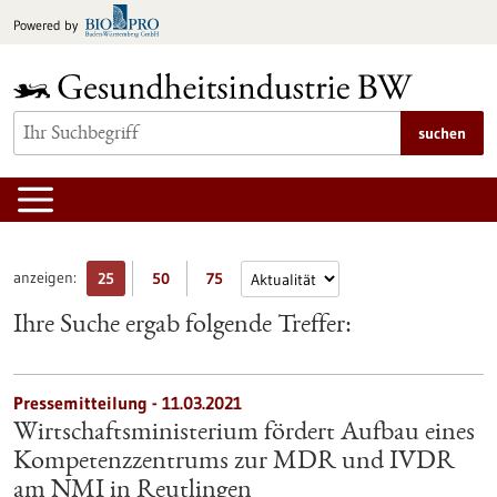
zum
Powered by
Inhalt
springen
suchen
anzeigen:
25
50
75
Ihre Suche ergab folgende Treffer:
Pressemitteilung - 11.03.2021
Wirtschaftsministerium fördert Aufbau eines
Kompetenzzentrums zur MDR und IVDR
am NMI in Reutlingen