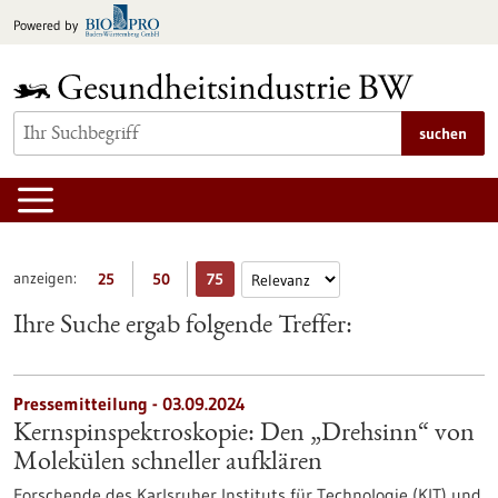
zum
Powered by
Inhalt
springen
suchen
anzeigen:
25
50
75
Ihre Suche ergab folgende Treffer:
Pressemitteilung - 03.09.2024
Kernspinspektroskopie: Den „Drehsinn“ von
Molekülen schneller aufklären
Forschende des Karlsruher Instituts für Technologie (KIT) und