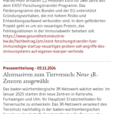
Matteo Mohr erhalten 1,2 Millionen Euro für zwei Jahre aus
dem EXIST-Forschungstransfer-Programm. Das
Förderprogramm des Bundes und der EU unterstützt
Gründungsvorhaben, die mit hohem Risiko und
Entwicklungsaufwand verbunden sind. In dem geförderten
Projekt geht es um ein neuartiges Protein, das
Fehlregulationen in der Immunabwehr beheben soll.
https://www.gesundheitsindustrie-
bw.de/fachbeitrag/pm/exist-forschungstransfer-fuer-
immunologie-startup-neuartiges-protein-soll-angriffe-des-
immunsystems-auf-eigenen-koerper-verhinde
Pressemitteilung - 05.11.2024
Alternativen zum Tierversuch: Neue 3R-
Zentren ausgewählt
Das baden-württembergische 3R-Netzwerk wächst weiter. Im
Januar 2025 starten drei neue Zentren in Karlsruhe,
Furtwangen und Ulm. Ihr Hauptziel: Ersatzmethoden für
Tierversuche zu entwickeln. Das 3R-Netzwerk verankert den
Tierschutz nachhaltig in der baden-württembergischen