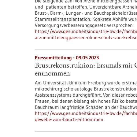
Die steigende Zahl von Arzneimittelengpässen h
und -patienten betroffen. Unverzichtbare Arzneim
Brust-, Darm-, Lungen- und Bauchspeicheldrüsen
Stammzelltransplantation. Konkrete Abhilfe wu
Versorgungsverbesserungsgesetz versprochen.
https://www.gesundheitsindustrie-bw.de/fachb
arzneimittelengpaessen-ohne-schutz-von-krebs
Pressemitteilung - 09.05.2023
Brustrekonstruktion: Erstmals mi
entnommen
Am Universitätsklinikum Freiburg wurde erstmals
mikrochirurgische autologe Brustrekonstruktion
Assistenzsystems durchgeführt. Von dieser robot
Frauen, bei denen bislang ein hohes Risiko be
Bauchraum langfristige Schäden an der Bauch
https://www.gesundheitsindustrie-bw.de/fachbe
gewebe-vom-bauch-entnommen