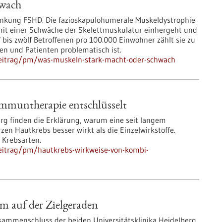
hwach
ankung FSHD. Die fazioskapulohumerale Muskeldystrophie
 mit einer Schwäche der Skelettmuskulatur einhergeht und
 bis zwölf Betroffenen pro 100.000 Einwohner zählt sie zu
en und Patienten problematisch ist.
beitrag/pm/was-muskeln-stark-macht-oder-schwach
mmuntherapie entschlüsselt
urg finden die Erklärung, warum eine seit langem
n Hautkrebs besser wirkt als die Einzelwirkstoffe.
 Krebsarten.
eitrag/pm/hautkrebs-wirkweise-von-kombi-
 auf der Zielgeraden
sammenschluss der beiden Universitätsklinika Heidelberg