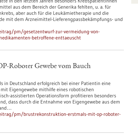
atte in den letzten Jahren besonders Krebspatientinnen
ittel aus dem Bereich der Generika fehlten, u. a. für
krebs, aber auch für die Leukämietherapie und die
rde mit dem Arzneimittel-Lieferengpassbekämpfungs- und
eitrag/pm/gesetzentwurf-zur-vermeidung-von-
medikamenten-betroffene-enttaeuscht
t OP-Roboter Gewebe vom Bauch
 in Deutschland erfolgreich bei einer Patientin eine
 mit Eigengewebe mithilfe eines robotischen
isch-assistierten Operationsform profitieren besonders
stand, dass durch die Entnahme von Eigengewebe aus dem
wand…
itrag/pm/brustrekonstruktion-erstmals-mit-op-roboter-