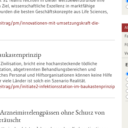
t 91 Teams reichten in dieser Wettbewerbsrunde ihre
Ziel, wissenschaftliche Exzellenz in marktfähige
urden die besten Geschäftskonzepte aus Life Sciences,
eitrag/pm/innovationen-mit-umsetzungskraft-die-
A
F
F
V
aukastenprinzip
vilisation, bricht eine hochansteckende tödliche
E
nsstation, abgetrennten Behandlungsbereichen und
sches Personal und Hilfsorganisationen können keine Hilfe
 viele Länder ist solch ein Szenario Realität.
itrag/pm/initiate2-infektionsstation-im-baukastenprinzip
Arzneimittelengpässen ohne Schutz von
ttäuscht