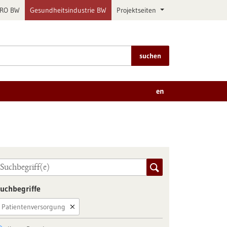
PRO BW
Gesundheitsindustrie BW
Projektseiten
suchen
en
uchbegriffe
Patientenversorgung