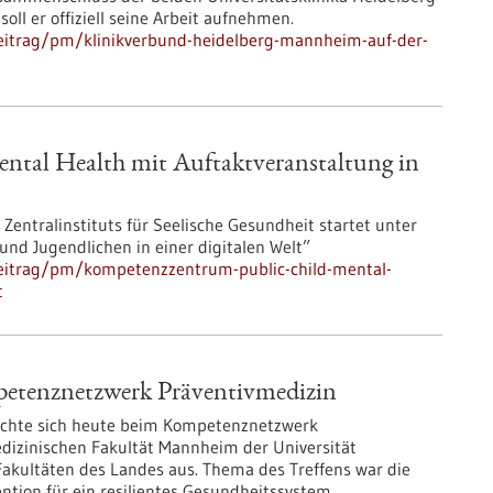
ll er offiziell seine Arbeit aufnehmen.
eitrag/pm/klinikverbund-heidelberg-mannheim-auf-der-
tal Health mit Auftaktveranstaltung in
 Zentralinstituts für Seelische Gesundheit startet unter
nd Jugendlichen in einer digitalen Welt”
eitrag/pm/kompetenzzentrum-public-child-mental-
t
etenznetzwerk Präventivmedizin
schte sich heute beim Kompetenznetzwerk
izinischen Fakultät Mannheim der Universität
akultäten des Landes aus. Thema des Treffens war die
ion für ein resilientes Gesundheitssystem.