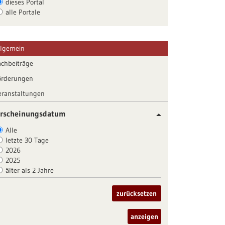
dieses Portal
alle Portale
llgemein
achbeiträge
örderungen
eranstaltungen
rscheinungsdatum
Alle
letzte 30 Tage
2026
2025
älter als 2 Jahre
zurücksetzen
anzeigen