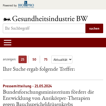
zum
Powered by
Inhalt
springen
suchen
anzeigen:
25
50
75
Ihre Suche ergab folgende Treffer:
Pressemitteilung - 21.05.2024
Bundesforschungsministerium fördert die
Entwicklung von Antikörper-Therapien
gegen Bauchspeicheldrüsenkrebs