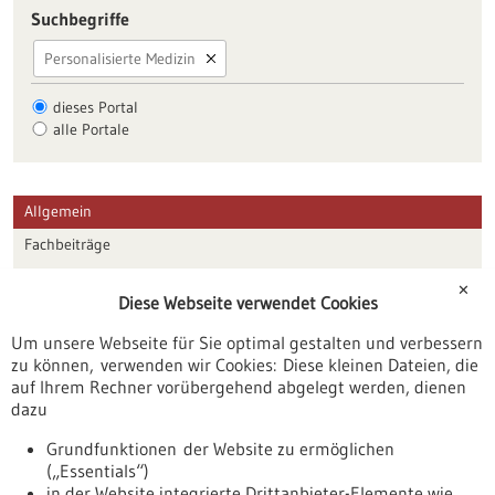
Suchbegriffe
Personalisierte Medizin
dieses Portal
alle Portale
Allgemein
Fachbeiträge
Förderungen
✕
Diese Webseite verwendet Cookies
Veranstaltungen
Um unsere Webseite für Sie optimal gestalten und verbessern
Erscheinungsdatum
zu können, verwenden wir Cookies: Diese kleinen Dateien, die
auf Ihrem Rechner vorübergehend abgelegt werden, dienen
dazu
zurücksetzen
Grundfunktionen der Website zu ermöglichen
(„Essentials“)
anzeigen
in der Website integrierte Drittanbieter-Elemente wie