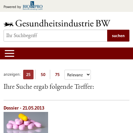
zum
Powered by
Inhalt
springen
suchen
anzeigen:
25
50
75
Ihre Suche ergab folgende Treffer:
Dossier - 21.05.2013