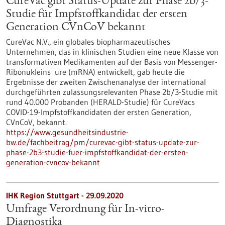
CureVac gibt Status-Update zur Phase 2b/3-
Studie für Impfstoffkandidat der ersten
Generation CVnCoV bekannt
CureVac N.V., ein globales biopharmazeutisches
Unternehmen, das in klinischen Studien eine neue Klasse von
transformativen Medikamenten auf der Basis von Messenger-
Ribonukleins ure (mRNA) entwickelt, gab heute die
Ergebnisse der zweiten Zwischenanalyse der international
durchgeführten zulassungsrelevanten Phase 2b/3-Studie mit
rund 40.000 Probanden (HERALD-Studie) für CureVacs
COVID-19-Impfstoffkandidaten der ersten Generation,
CVnCoV, bekannt.
https://www.gesundheitsindustrie-
bw.de/fachbeitrag/pm/curevac-gibt-status-update-zur-
phase-2b3-studie-fuer-impfstoffkandidat-der-ersten-
generation-cvncov-bekannt
IHK Region Stuttgart - 29.09.2020
Umfrage Verordnung für In-vitro-
Diagnostika