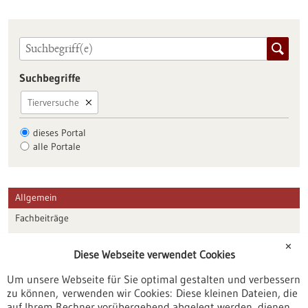
Suchbegriffe
Tierversuche
dieses Portal
alle Portale
Allgemein
Fachbeiträge
Förderungen
✕
Diese Webseite verwendet Cookies
Veranstaltungen
Um unsere Webseite für Sie optimal gestalten und verbessern
Erscheinungsdatum
zu können, verwenden wir Cookies: Diese kleinen Dateien, die
auf Ihrem Rechner vorübergehend abgelegt werden, dienen