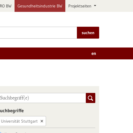
PRO BW
Gesundheitsindustrie BW
Projektseiten
suchen
en
uchbegriffe
Universität Stuttgart