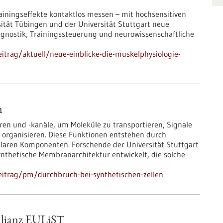
ainingseffekte kontaktlos messen – mit hochsensitiven
tät Tübingen und der Universität Stuttgart neue
agnostik, Trainingssteuerung und neurowissenschaftliche
trag/aktuell/neue-einblicke-die-muskelphysiologie-
n
n und -kanäle, um Moleküle zu transportieren, Signale
organisieren. Diese Funktionen entstehen durch
aren Komponenten. Forschende der Universität Stuttgart
nthetische Membranarchitektur entwickelt, die solche
eitrag/pm/durchbruch-bei-synthetischen-zellen
allianz EULiST