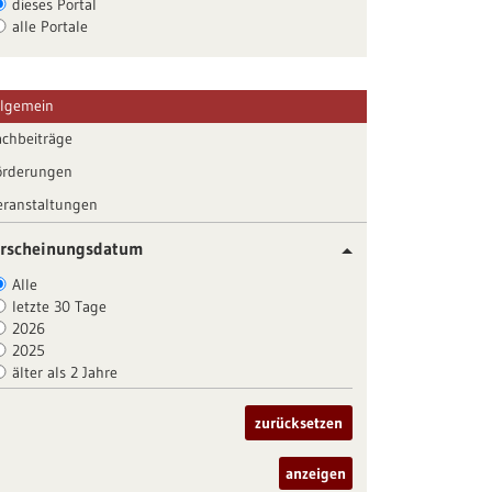
dieses Portal
alle Portale
llgemein
achbeiträge
örderungen
eranstaltungen
rscheinungsdatum
Alle
letzte 30 Tage
2026
2025
älter als 2 Jahre
zurücksetzen
anzeigen