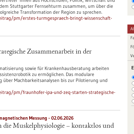
Vertreter*innen aus Hochschulen, Politik, Wirtschaft und
f dem Stuttgarter Fernsehturm zusammen, um über die
rfolgreiche Transformation der Region zu sprechen.
eitrag/pm/erstes-turmgespraech-bringt-wissenschaft-
A
F
F
rategische Zusammenarbeit in der
V
E
matisierung sowie für Krankenhausberatung arbeiten
Assistenzrobotik zu ermöglichen. Das modulare
g über Machbarkeitsanalysen bis zur Pilotierung und
itrag/pm/fraunhofer-ipa-und-zeq-starten-strategische-
magnetischen Messung - 02.06.2026
n die Muskelphysiologie – kontaktlos und