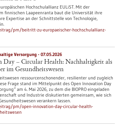
 europäischen Hochschulallianz EULiST. Mit der
 finnischen Laapeenranta baut die Universität ihre
re Expertise an der Schnittstelle von Technologie,
in.
itrag/pm/beitritt-zu-europaeischer-hochschulallianz-
haltige Versorgung - 07.05.2026
Day – Circular Health: Nachhaltigkeit als
ber im Gesundheitswesen
itswesen ressourcenschonender, resilienter und zugleich
iese Frage stand im Mittelpunkt des Open Innovation Day
rsorgung“ am 4. Mai 2026, zu dem die BIOPRO eingeladen
senschaft und Industrie diskutierten gemeinsam, wie sich
m Gesundheitswesen verankern lassen.
itrag/pm/open-innovation-day-circular-health-
dheitswesen