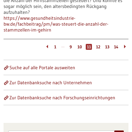
die Anzahl der Hirnstammzellen gesteuert? Und könnte es
sogar möglich sein, den altersbedingten Rückgang
aufzuhalten?
https://www.gesundheitsindustrie-
bw.de/fachbeitrag/pm/was-steuert-die-anzahl-der-
stammzellen-im-gehirn
…
1
9
10
11
12
13
14
Suche auf alle Portale ausweiten
Zur Datenbanksuche nach Unternehmen
Zur Datenbanksuche nach Forschungseinrichtungen