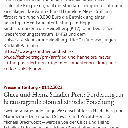
schlechte Prognosen, weil die Standardtherapien nicht mehr
anschlagen. Die Arnfried und Hannelore Meyer-Stiftung
fördert mit rund 48.000 Euro die Entwicklung einer
neuartigen Medikamententestung am Hopp-
Kindertumorzentrum Heidelberg (KiTZ), dem Deutschen
Krebsforschungszentrum (DKFZ) und dem
Universitätsklinikum Heidelberg (UKHD) für diese jungen
Rückfall-Patienten.
https://www.gesundheitsindustrie-
bw.de/fachbeitrag/pm/arnfried-und-hannelore-meyer-
stiftung-foerdert-neuartige-medikamentenpruefung-fuer-
krebskranke-kinder
Pressemitteilung - 01.12.2022
Chica und Heinz Schaller Preis: Förderung für
herausragende biomedizinische Forschung
Zwei herausragende junge Wissenschaftler in Heidelberg und
Mannheim – Dr. Emanuel Schwarz und Privatdozent Dr.
Michael Breckwoldt – werden von der Chica und Heinz
Schaller Stiftung ausgezeichnet: Sie erhalten den nach den