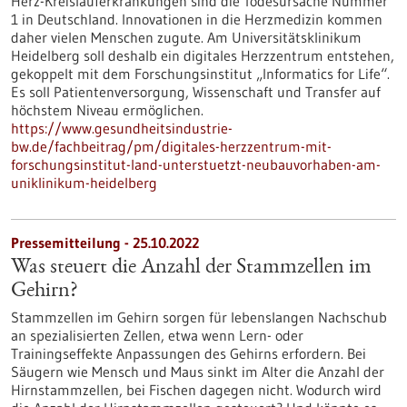
Herz-Kreislauferkrankungen sind die Todesursache Nummer
1 in Deutschland. Innovationen in die Herzmedizin kommen
daher vielen Menschen zugute. Am Universitätsklinikum
Heidelberg soll deshalb ein digitales Herzzentrum entstehen,
gekoppelt mit dem Forschungs­institut „Informatics for Life“.
Es soll Patienten­versorgung, Wissenschaft und Transfer auf
höchstem Niveau ermöglichen.
https://www.gesundheitsindustrie-
bw.de/fachbeitrag/pm/digitales-herzzentrum-mit-
forschungsinstitut-land-unterstuetzt-neubauvorhaben-am-
uniklinikum-heidelberg
Pressemitteilung - 25.10.2022
Was steuert die Anzahl der Stammzellen im
Gehirn?
Stammzellen im Gehirn sorgen für lebenslangen Nachschub
an spezialisierten Zellen, etwa wenn Lern- oder
Trainingseffekte Anpassungen des Gehirns erfordern. Bei
Säugern wie Mensch und Maus sinkt im Alter die Anzahl der
Hirnstammzellen, bei Fischen dagegen nicht. Wodurch wird