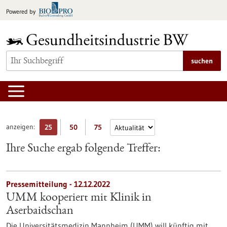
zum
Powered by
Inhalt
springen
suchen
anzeigen:
25
50
75
Ihre Suche ergab folgende Treffer:
Pressemitteilung - 12.12.2022
UMM kooperiert mit Klinik in
Aserbaidschan
Die Universitätsmedizin Mannheim (UMM) will künftig mit