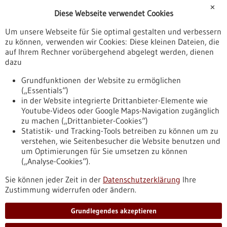
Förderungen
✕
Diese Webseite verwendet Cookies
Veranstaltungen
Um unsere Webseite für Sie optimal gestalten und verbessern
Erscheinungsdatum
zu können, verwenden wir Cookies: Diese kleinen Dateien, die
auf Ihrem Rechner vorübergehend abgelegt werden, dienen
dazu
zurücksetzen
Grundfunktionen der Website zu ermöglichen
(„Essentials“)
anzeigen
in der Website integrierte Drittanbieter-Elemente wie
Youtube-Videos oder Google Maps-Navigation zugänglich
zu machen („Drittanbieter-Cookies“)
Statistik- und Tracking-Tools betreiben zu können um zu
verstehen, wie Seitenbesucher die Website benutzen und
Nach oben
um Optimierungen für Sie umsetzen zu können
(„Analyse-Cookies“).
Sie können jeder Zeit in der
Datenschutzerklärung
Ihre
Informiert bleiben
Zustimmung widerrufen oder ändern.
Newsletter abonnieren
Grundlegendes akzeptieren