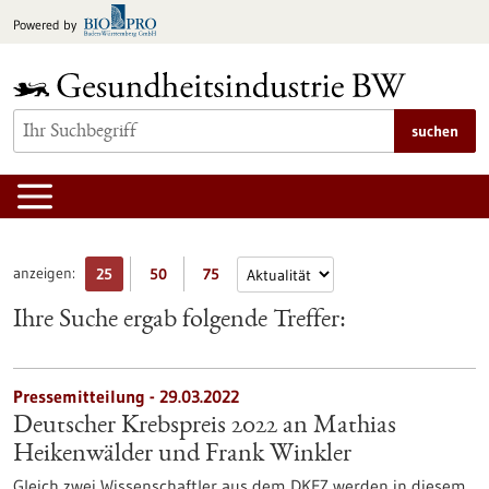
zum
Powered by
Inhalt
springen
suchen
anzeigen:
25
50
75
Ihre Suche ergab folgende Treffer:
Pressemitteilung - 29.03.2022
Deutscher Krebspreis 2022 an Mathias
Heikenwälder und Frank Winkler
Gleich zwei Wissenschaftler aus dem DKFZ werden in diesem