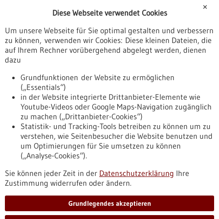
Förderungen
✕
Diese Webseite verwendet Cookies
Veranstaltungen
Um unsere Webseite für Sie optimal gestalten und verbessern
Erscheinungsdatum
zu können, verwenden wir Cookies: Diese kleinen Dateien, die
auf Ihrem Rechner vorübergehend abgelegt werden, dienen
dazu
zurücksetzen
Grundfunktionen der Website zu ermöglichen
(„Essentials“)
anzeigen
in der Website integrierte Drittanbieter-Elemente wie
Youtube-Videos oder Google Maps-Navigation zugänglich
zu machen („Drittanbieter-Cookies“)
Statistik- und Tracking-Tools betreiben zu können um zu
verstehen, wie Seitenbesucher die Website benutzen und
Nach oben
um Optimierungen für Sie umsetzen zu können
(„Analyse-Cookies“).
Sie können jeder Zeit in der
Datenschutzerklärung
Ihre
Informiert bleiben
Zustimmung widerrufen oder ändern.
Newsletter abonnieren
Grundlegendes akzeptieren