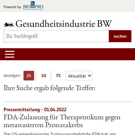
zum
Powered by
Inhalt
springen
suchen
anzeigen:
25
50
75
Ihre Suche ergab folgende Treffer:
Pressemitteilung - 01.04.2022
FDA-Zulassung für Therapeutikum gegen
metastasierten Prostatakrebs
Die US-amerikanische Zulassungsbehörde FDA hat am