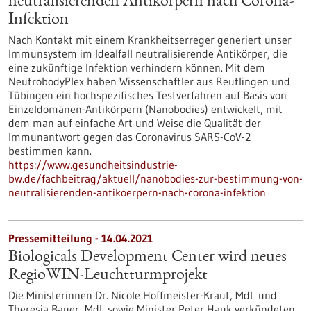
neutralisierenden Antikörpern nach Corona-
Infektion
Nach Kontakt mit einem Krankheitserreger generiert unser
Immunsystem im Idealfall neutralisierende Antikörper, die
eine zukünftige Infektion verhindern können. Mit dem
NeutrobodyPlex haben Wissenschaftler aus Reutlingen und
Tübingen ein hochspezifisches Testverfahren auf Basis von
Einzeldomänen-Antikörpern (Nanobodies) entwickelt, mit
dem man auf einfache Art und Weise die Qualität der
Immunantwort gegen das Coronavirus SARS-CoV-2
bestimmen kann.
https://www.gesundheitsindustrie-
bw.de/fachbeitrag/aktuell/nanobodies-zur-bestimmung-von-
neutralisierenden-antikoerpern-nach-corona-infektion
Pressemitteilung - 14.04.2021
Biologicals Development Center wird neues
RegioWIN-Leuchtturmprojekt
Die Ministerinnen Dr. Nicole Hoffmeister-Kraut, MdL und
Theresia Bauer, MdL sowie Minister Peter Hauk verkündeten