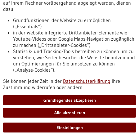
auf Ihrem Rechner vorübergehend abgelegt werden, dienen
Mit einem Impfstoffbaukasten gegen
dazu
COVID-19
Grundfunktionen der Website zu ermöglichen
Mit ihrem Impfstoffbaukasten-System entwickelt das Start-
(„Essentials“)
up-Unternehmen Prime Vector Technologies GmbH (PVT) aus
in der Website integrierte Drittanbieter-Elemente wie
Tübingen Impfstoffe (Vakzine) gegen Krebs und
Youtube-Videos oder Google Maps-Navigation zugänglich
Infektionserkrankungen. Gerade arbeitet das Team der PVT
zu machen („Drittanbieter-Cookies“)
mit Hochdruck an der Herstellung eines COVID-19-
Statistik- und Tracking-Tools betreiben zu können um zu
Impfstoffes.
verstehen, wie Seitenbesucher die Website benutzen und
https://www.gesundheitsindustrie-
um Optimierungen für Sie umsetzen zu können
bw.de/fachbeitrag/aktuell/mit-einem-impfstoffbaukasten-
(„Analyse-Cookies“).
gegen-covid-19
Sie können jeder Zeit in der
Datenschutzerklärung
Ihre
Zustimmung widerrufen oder ändern.
Fachbeitrag - 08.11.2019
Grundlegendes akzeptieren
Alle akzeptieren
Einstellungen