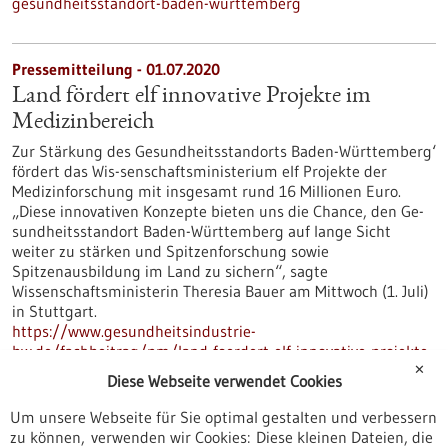
gesundheitsstandort-baden-wurttemberg
Pressemitteilung - 01.07.2020
Land fördert elf innovative Projekte im
Medizinbereich
Zur Stärkung des Gesundheitsstandorts Baden-Württemberg‘
fördert das Wis-senschaftsministerium elf Projekte der
Medizinforschung mit insgesamt rund 16 Millionen Euro.
„Diese innovativen Konzepte bieten uns die Chance, den Ge-
sundheitsstandort Baden-Württemberg auf lange Sicht
weiter zu stärken und Spitzenforschung sowie
Spitzenausbildung im Land zu sichern“, sagte
Wissenschaftsministerin Theresia Bauer am Mittwoch (1. Juli)
in Stuttgart.
https://www.gesundheitsindustrie-
bw.de/fachbeitrag/pm/land-foerdert-elf-innovative-projekte-
im-medizinbereich
✕
Diese Webseite verwendet Cookies
Um unsere Webseite für Sie optimal gestalten und verbessern
zu können, verwenden wir Cookies: Diese kleinen Dateien, die
Prime Vector Technologies GmbH - 09.04.2020