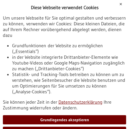
Förderungen
✕
Diese Webseite verwendet Cookies
Veranstaltungen
Um unsere Webseite für Sie optimal gestalten und verbessern
Erscheinungsdatum
zu können, verwenden wir Cookies: Diese kleinen Dateien, die
auf Ihrem Rechner vorübergehend abgelegt werden, dienen
dazu
zurücksetzen
Grundfunktionen der Website zu ermöglichen
(„Essentials“)
anzeigen
in der Website integrierte Drittanbieter-Elemente wie
Youtube-Videos oder Google Maps-Navigation zugänglich
zu machen („Drittanbieter-Cookies“)
Statistik- und Tracking-Tools betreiben zu können um zu
verstehen, wie Seitenbesucher die Website benutzen und
Nach oben
um Optimierungen für Sie umsetzen zu können
(„Analyse-Cookies“).
Sie können jeder Zeit in der
Datenschutzerklärung
Ihre
Informiert bleiben
Zustimmung widerrufen oder ändern.
Newsletter abonnieren
Grundlegendes akzeptieren