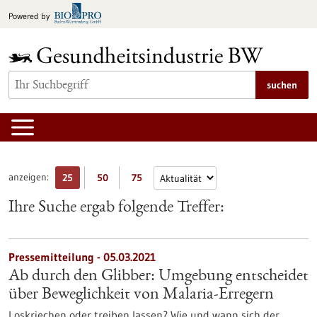
zum
Powered by
Inhalt
springen
suchen
anzeigen:
25
50
75
Ihre Suche ergab folgende Treffer:
Pressemitteilung - 05.03.2021
Ab durch den Glibber: Umgebung entscheidet
über Beweglichkeit von Malaria-Erregern
Loskriechen oder treiben lassen? Wie und wann sich der