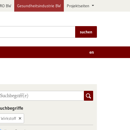
PRO BW
Gesundheitsindustrie BW
Projektseiten
suchen
en
uchbegriffe
Wirkstoff