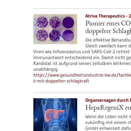
Atriva Therapeutics - 
Pionier eines C
doppelter Schlag
Die effektive Behandlu
Gleich zweifach kann d
Viren wie Influenzavirus und SARS-CoV-2 richte
Immunantwort entscheidend ein. Damit nicht gen
Kandidat ist aufgrund seines zellulären Wirkme
unabhängig.
https://www.gesundheitsindustrie-bw.de/fachbe
ii-mit-doppelter-schlagkraft
Organversagen durch F
HepaRegeniX ent
Wenn die Leber nicht m
zukünftig mit einem c
GmbH entwickelt dafür