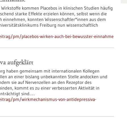
r Einnahme
irkstoffe kommen Placebos in klinischen Studien häufig
aschend starke Effekte erzielen können, selbst wenn die
ch einnehmen, konnten Wissenschaftler*innen aus dem
versitätsklinikums Freiburg nun wissenschaftlich
eitrag/pm/placebos-wirken-auch-bei-bewusster-einnahme
a aufgeklärt
burg haben gemeinsam mit internationalen Kollegen
llen an einer bislang unbekannten Stelle andocken und
ndem sie auf Nervenzellen an den Rezeptor des
inden, kommt es zu einer verbesserten Aktivität in
inträchtigt sind.…
eitrag/pm/wirkmechanismus-von-antidepressiva-