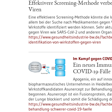
Effektivere Screening-Methode verbe
Viren
Eine effektivere Screening-Methode könnte die Id
allem bei der Suche nach Medikamenten gegen V
Wirkstoffe identifiziert werden können. Sehr aktu
gegen Viren wie SARS-CoV-2 und anderen Organ
https://www.gesundheitsindustrie-bw.de/fachbe
identifikation-von-wirkstoffen-gegen-viren
Im Kampf gegen COVID
Ein neues Immun
COVID-19-Fälle
Apogenix, ein auf inno
biopharmazeutisches Unternehmen in Heidelberg,
Wirkstoffkandidaten Asunercept zur Behandlung
begonnen. Asunercept ist ein Fusionsprotein, da
der Lunge blockiert und somit die Schädigung d
https://www.gesundheitsindustrie-bw.de/fachb
behandlung-schwerer-covid-19-faelle