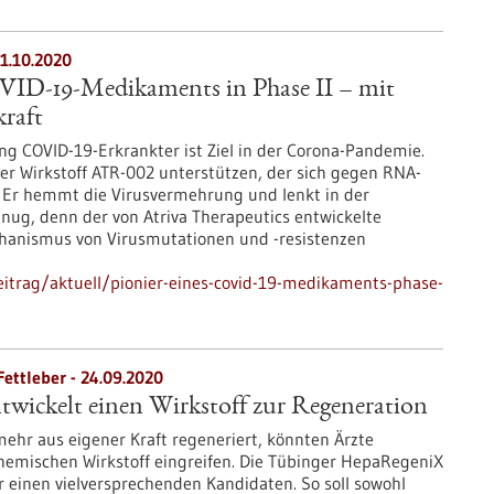
21.10.2020
OVID-19-Medikaments in Phase II – mit
kraft
ng COVID-19-Erkrankter ist Ziel in der Corona-Pandemie.
er Wirkstoff ATR-002 unterstützen, der sich gegen RNA-
t: Er hemmt die Virusvermehrung und lenkt in der
ug, denn der von Atriva Therapeutics entwickelte
chanismus von Virusmutationen und -resistenzen
itrag/aktuell/pionier-eines-covid-19-medikaments-phase-
ettleber - 24.09.2020
wickelt einen Wirkstoff zur Regeneration
ehr aus eigener Kraft regeneriert, könnten Ärzte
hemischen Wirkstoff eingreifen. Die Tübinger HepaRegeniX
 einen vielversprechenden Kandidaten. So soll sowohl