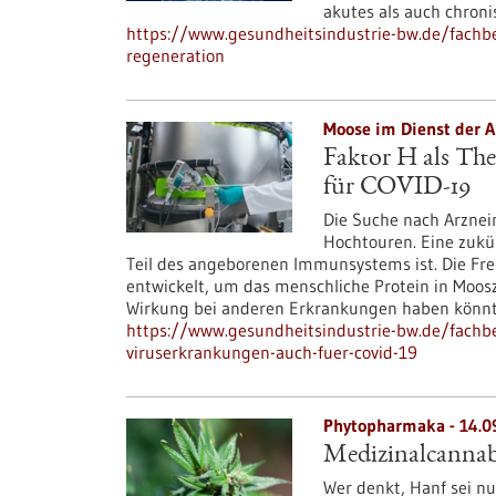
akutes als auch chron
https://www.gesundheitsindustrie-bw.de/fachbei
regeneration
Moose im Dienst der A
Faktor H als The
für COVID-19
Die Suche nach Arznei
Hochtouren. Eine zukün
Teil des angeborenen Immunsystems ist. Die Fre
entwickelt, um das menschliche Protein in Moosz
Wirkung bei anderen Erkrankungen haben könnte,
https://www.gesundheitsindustrie-bw.de/fachbei
viruserkrankungen-auch-fuer-covid-19
Phytopharmaka - 14.0
Medizinalcannabi
Wer denkt, Hanf sei nur