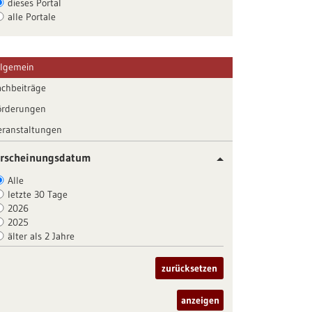
dieses Portal
alle Portale
llgemein
achbeiträge
örderungen
eranstaltungen
rscheinungsdatum
Alle
letzte 30 Tage
2026
2025
älter als 2 Jahre
zurücksetzen
anzeigen