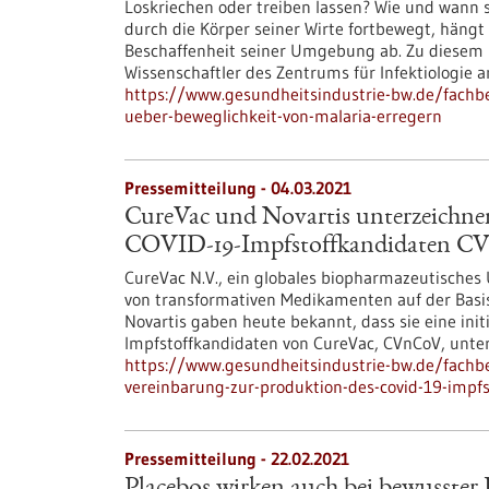
Loskriechen oder treiben lassen? Wie und wann 
durch die Körper seiner Wirte fortbewegt, häng
Beschaffenheit seiner Umgebung ab. Zu diesem
Wissenschaftler des Zentrums für Infektiologie 
https://www.gesundheitsindustrie-bw.de/fach
ueber-beweglichkeit-von-malaria-erregern
Pressemitteilung - 04.03.2021
CureVac und Novartis unterzeichnen
COVID-19-Impfstoffkandidaten 
CureVac N.V., ein globales biopharmazeutisches
von transformativen Medikamenten auf der Basi
Novartis gaben heute bekannt, dass sie eine ini
Impfstoffkandidaten von CureVac, CVnCoV, unte
https://www.gesundheitsindustrie-bw.de/fachbe
vereinbarung-zur-produktion-des-covid-19-impf
Pressemitteilung - 22.02.2021