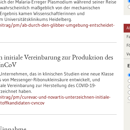
sich der Malaria-Erreger Plasmodium während seiner Reise
t wahrscheinlich maßgeblich von der mechanischen
 Ergebnis kamen Wissenschaftlerinnen und
am Universitätsklinikums Heidelberg.
beitrag/pm/ab-durch-den-glibber-umgebung-entscheidet-
A
F
F
V
 initiale Vereinbarung zur Produktion des
CVnCoV
E
 Unternehmen, das in klinischen Studien eine neue Klasse
s von Messenger-Ribonukleinsäure entwickelt, und
tiale Vereinbarung zur Herstellung des COVID-19-
rzeichnet haben.
itrag/pm/curevac-und-novartis-unterzeichnen-initiale-
stoffkandidaten-cvncov