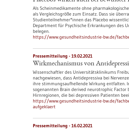
Placebos wirken auch bei bewusste
Als Scheinmedikamente ohne pharmakologische W
als Vergleichsgröße zum Einsatz. Dass sie überr
Studienteilnehmer*innen das Placebo wissentli
Department für Psychische Erkrankungen des Uni
belegen.
https://www.gesundheitsindustrie-bw.de/fachb
Pressemitteilung - 19.02.2021
Wirkmechanismus von Antidepressiv
Wissenschaftler des Universitätsklinikums Frei
nachgewiesen, dass Antidepressiva bei Nervenze
ihre stimmungsaufhellende Wirkung entfalten. I
sogenannten Brain derived neurotrophic Factor b
Hirnregionen, die bei depressiven Patienten bee
https://www.gesundheitsindustrie-bw.de/fachb
aufgeklaert
Pressemitteilung - 16.02.2021