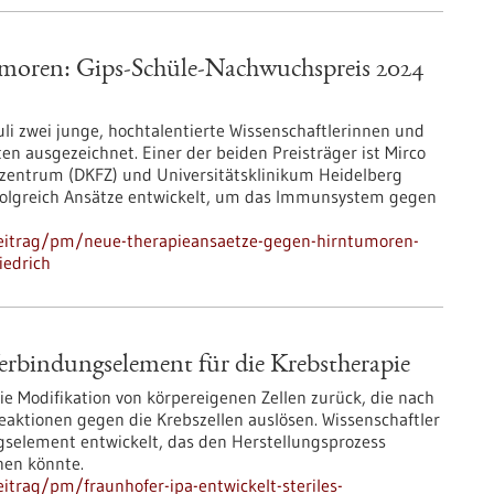
umoren: Gips-Schüle-Nachwuchspreis 2024
uli zwei junge, hochtalentierte Wissenschaftlerinnen und
ten ausgezeichnet. Einer der beiden Preisträger ist Mirco
szentrum (DKFZ) und Universitätsklinikum Heidelberg
rfolgreich Ansätze entwickelt, um das Immunsystem gegen
beitrag/pm/neue-therapieansaetze-gegen-hirntumoren-
iedrich
Verbindungselement für die Krebstherapie
ie Modifikation von körpereigenen Zellen zurück, die nach
aktionen gegen die Krebszellen auslösen. Wissenschaftler
gselement entwickelt, das den Herstellungsprozess
hen könnte.
trag/pm/fraunhofer-ipa-entwickelt-steriles-