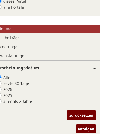
dieses Portal
alle Portale
llgemein
achbeiträge
örderungen
eranstaltungen
rscheinungsdatum
Alle
letzte 30 Tage
2026
2025
älter als 2 Jahre
zurücksetzen
anzeigen