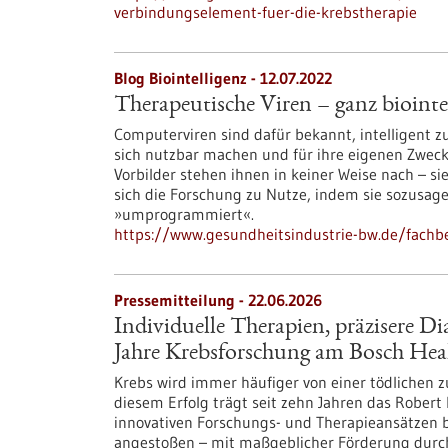
verbindungselement-fuer-die-krebstherapie
Blog Biointelligenz - 12.07.2022
Therapeutische Viren – ganz biointel
Computerviren sind dafür bekannt, intelligent zu
sich nutzbar machen und für ihre eigenen Zweck
Vorbilder stehen ihnen in keiner Weise nach – si
sich die Forschung zu Nutze, indem sie sozusage
»umprogrammiert«.
https://www.gesundheitsindustrie-bw.de/fachbe
Pressemitteilung - 22.06.2026
Individuelle Therapien, präzisere D
Jahre Krebsforschung am Bosch He
Krebs wird immer häufiger von einer tödlichen z
diesem Erfolg trägt seit zehn Jahren das Robe
innovativen Forschungs- und Therapieansätzen be
angestoßen – mit maßgeblicher Förderung durch