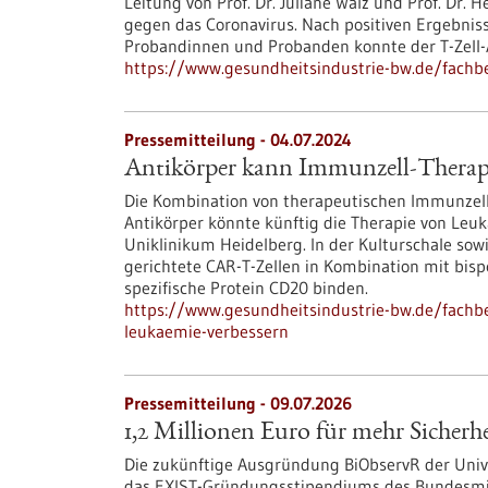
Leitung von Prof. Dr. Juliane Walz und Prof. Dr. 
gegen das Coronavirus. Nach positiven Ergebni
Probandinnen und Probanden konnte der T-Zell-
https://www.gesundheitsindustrie-bw.de/fachb
Pressemitteilung - 04.07.2024
Antikörper kann Immunzell-Therapi
Die Kombination von therapeutischen Immunzell
Antikörper könnte künftig die Therapie von Le
Uniklinikum Heidelberg. In der Kulturschale so
gerichtete CAR-T-Zellen in Kombination mit bispe
spezifische Protein CD20 binden.
https://www.gesundheitsindustrie-bw.de/fachb
leukaemie-verbessern
Pressemitteilung - 09.07.2026
1,2 Millionen Euro für mehr Sicherhe
Die zukünftige Ausgründung BiObservR der Unive
das EXIST-Gründungsstipendiums des Bundesmini