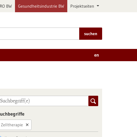
PRO BW
Gesundheitsindustrie BW
Projektseiten
suchen
en
uchbegriffe
Zelltherapie