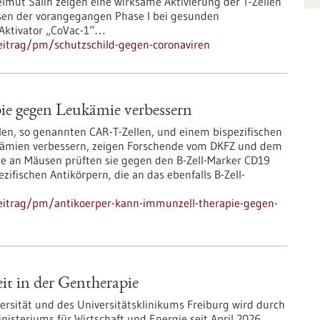
Helmut Salih zeigen eine wirksame Aktivierung der T-Zellen
ssen der vorangegangen Phase I bei gesunden
Aktivator „CoVac-1“…
eitrag/pm/schutzschild-gegen-coronaviren
e gegen Leukämie verbessern
en, so genannten CAR-T-Zellen, und einem bispezifischen
ukämien verbessern, zeigen Forschende vom DKFZ und dem
wie an Mäusen prüften sie gegen den B-Zell-Marker CD19
zifischen Antikörpern, die an das ebenfalls B-Zell-
eitrag/pm/antikoerper-kann-immunzell-therapie-gegen-
it in der Gentherapie
rsität und des Universitätsklinikums Freiburg wird durch
steriums für Wirtschaft und Energie seit April 2026