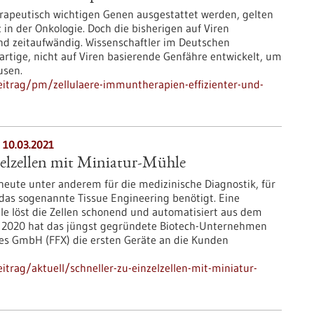
rapeutisch wichtigen Genen ausgestattet werden, gelten
in der Onkologie. Doch die bisherigen auf Viren
nd zeitaufwändig. Wissenschaftler im Deutschen
tige, nicht auf Viren basierende Genfähre entwickelt, um
usen.
itrag/pm/zellulaere-immuntherapien-effizienter-und-
 10.03.2021
zelzellen mit Miniatur-Mühle
eute unter anderem für die medizinische Diagnostik, für
 das sogenannte Tissue Engineering benötigt. Eine
 löst die Zellen schonend und automatisiert aus dem
2020 hat das jüngst gegründete Biotech-Unternehmen
ies GmbH (FFX) die ersten Geräte an die Kunden
trag/aktuell/schneller-zu-einzelzellen-mit-miniatur-