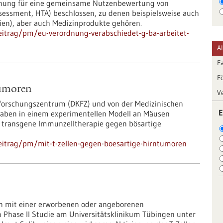
dnung für eine gemeinsame Nutzenbewertung von
sessment, HTA) beschlossen, zu denen beispielsweise auch
pien), aber auch Medizinprodukte gehören.
eitrag/pm/eu-verordnung-verabschiedet-g-ba-arbeitet-
A
F
F
tumoren
V
forschungszentrum (DKFZ) und von der Medizinischen
E
haben in einem experimentellen Modell an Mäusen
he transgene Immunzelltherapie gegen bösartige
eitrag/pm/mit-t-zellen-gegen-boesartige-hirntumoren
en mit einer erworbenen oder angeborenen
 Phase II Studie am Universitätsklinikum Tübingen unter