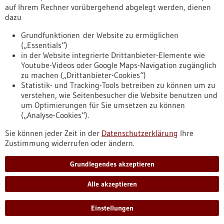
auf Ihrem Rechner vorübergehend abgelegt werden, dienen
dazu
zurücksetzen
Grundfunktionen der Website zu ermöglichen
(„Essentials“)
anzeigen
in der Website integrierte Drittanbieter-Elemente wie
Youtube-Videos oder Google Maps-Navigation zugänglich
zu machen („Drittanbieter-Cookies“)
Statistik- und Tracking-Tools betreiben zu können um zu
verstehen, wie Seitenbesucher die Website benutzen und
Nach oben
um Optimierungen für Sie umsetzen zu können
(„Analyse-Cookies“).
Sie können jeder Zeit in der
Datenschutzerklärung
Ihre
Informiert bleiben
Zustimmung widerrufen oder ändern.
Newsletter abonnieren
Grundlegendes akzeptieren
Alle akzeptieren
2026
©
Einstellungen