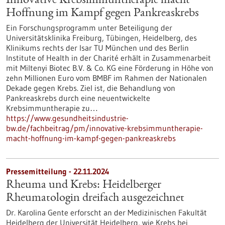
Innovative Krebsimmuntherapie macht
Hoffnung im Kampf gegen Pankreaskrebs
Ein Forschungsprogramm unter Beteiligung der
Universitätsklinika Freiburg, Tübingen, Heidelberg, des
Klinikums rechts der Isar TU München und des Berlin
Institute of Health in der Charité erhält in Zusammenarbeit
mit Miltenyi Biotec B.V. & Co. KG eine Förderung in Höhe von
zehn Millionen Euro vom BMBF im Rahmen der Nationalen
Dekade gegen Krebs. Ziel ist, die Behandlung von
Pankreaskrebs durch eine neuentwickelte
Krebsimmuntherapie zu…
https://www.gesundheitsindustrie-
bw.de/fachbeitrag/pm/innovative-krebsimmuntherapie-
macht-hoffnung-im-kampf-gegen-pankreaskrebs
Pressemitteilung - 22.11.2024
Rheuma und Krebs: Heidelberger
Rheumatologin dreifach ausgezeichnet
Dr. Karolina Gente erforscht an der Medizinischen Fakultät
Heidelberg der Universität Heidelberg, wie Krebs bei