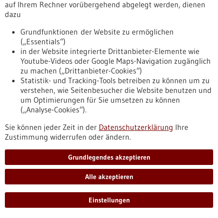
auf Ihrem Rechner vorübergehend abgelegt werden, dienen
Pressemitteilung - 16.07.2024
dazu
Systemmedizinisches Forschungsnetzwerk zu
Grundfunktionen der Website zu ermöglichen
Früherkennung und Prävention von
(„Essentials“)
Leberkrebs weiter gefördert
in der Website integrierte Drittanbieter-Elemente wie
Das vor drei Jahren ins Leben gerufene Forschungsnetzwerk
Youtube-Videos oder Google Maps-Navigation zugänglich
„Liver Systems Medicine against Cancer“ (LiSyM-Krebs) wird
zu machen („Drittanbieter-Cookies“)
weiter gefördert. Das Bundesministerium für Bildung und
Statistik- und Tracking-Tools betreiben zu können um zu
Forschung (BMBF) stellt für die kommenden drei Jahre noch
verstehen, wie Seitenbesucher die Website benutzen und
einmal insgesamt 14,6 Mio. Euro für die drei an dem
um Optimierungen für Sie umsetzen zu können
Netzwerk beteiligten Forschungsverbünde zur Verfügung.
(„Analyse-Cookies“).
https://www.gesundheitsindustrie-
Sie können jeder Zeit in der
Datenschutzerklärung
Ihre
bw.de/fachbeitrag/pm/systemmedizinisches-
Zustimmung widerrufen oder ändern.
forschungsnetzwerk-zu-frueherkennung-und-praevention-
von-leberkrebs-weiter-gefoerdert
Grundlegendes akzeptieren
Alle akzeptieren
Pressemitteilung - 02.07.2024
DKFZ-Ausgründung Epignostix erhält 4.3
Einstellungen
Mio.€ Seed-Runde zur Vermarktung eines