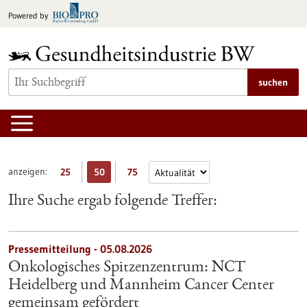
zum
Powered by
Inhalt
springen
suchen
anzeigen:
25
50
75
Ihre Suche ergab folgende Treffer:
Pressemitteilung - 05.08.2026
Onkologisches Spitzenzentrum: NCT
Heidelberg und Mannheim Cancer Center
gemeinsam gefördert