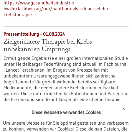
https://www.gesundheitsindustrie-
bw.de/fachbeitrag/pm/hautflora-als-schluessel-der-
krebstherapie
Pressemitteilung - 01.08.2024
Zielgerichtete Therapie bei Krebs
unbekannten Ursprungs
Ermutigende Ergebnisse einer großen internationalen Studie
unter Heidelberger Federführung sind aktuell im Fachjournal
„Lancet“ erschienen: Im Erbgut von Krebszellen mit
unbekanntem Ursprungsgewebe finden sich zahlreiche
Angriffspunkte für gezielt wirkende, bereits verfügbare
Medikamente, die gegen andere Krebsformen entwickelt
wurden. Diese unterdrückten bei Patientinnen und Patienten
die Erkrankung signifikant länger als eine Chemotherapie.
https://www.gesundheitsindustrie-
✕
bw.de/fachbeitrag/pm/zielgerichtete-therapie-bei-krebs-
Diese Webseite verwendet Cookies
unbekannten-ursprungs
Um unsere Webseite für Sie optimal gestalten und verbessern
zu können, verwenden wir Cookies: Diese kleinen Dateien, die