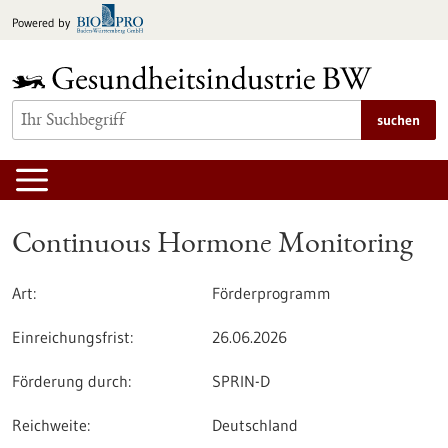
zum
Powered by
Inhalt
springen
suchen
Continuous Hormone Monitoring
Art:
Förderprogramm
Einreichungsfrist:
26.06.2026
Förderung durch:
SPRIN-D
Reichweite:
Deutschland