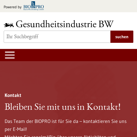
zum
Powered by
Inhalt
springen
suchen
Innovation und Startups
Wegweiser Regulatorik
Kontakt
Innovation und Startups
Wegweiser Regulatorik
Bleiben Sie mit uns in Kontakt!
Gesundheitsindustrie BW
Die Plattform Innovation und Startups unterstützt
Das Team der BIOPRO ist für Sie da – kontaktieren Sie uns
Gründerinnen und Gründer im Bereich der Life-Sciences
per E-Mail!
Der Wegweiser Regulatorik Gesundheitsindustrie BW der
entlang des gesamten Gründungsprozesses. Das Angebot