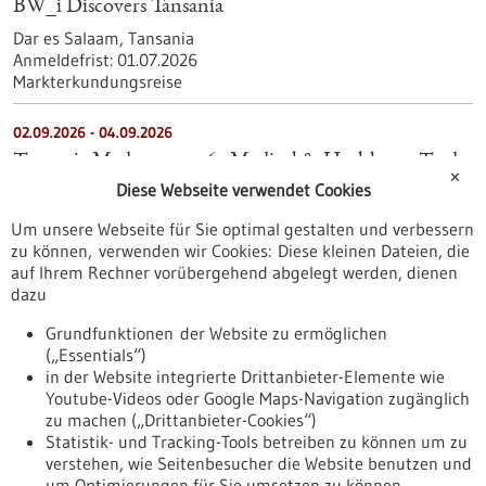
BW_i Discovers Tansania
Dar es Salaam, Tansania
Anmeldefrist:
01.07.2026
Markterkundungsreise
02.09.2026
-
04.09.2026
Tanzania Medexpo 2026 - Medical & Healthcare Trade
✕
Diese Webseite verwendet Cookies
Exhibition
Dar-es-Salaam, Tanzania
Um unsere Webseite für Sie optimal gestalten und verbessern
Messe
zu können, verwenden wir Cookies: Diese kleinen Dateien, die
auf Ihrem Rechner vorübergehend abgelegt werden, dienen
dazu
03.09.2026
-
04.09.2026
International NAKO Conference 2026: Forschung
Grundfunktionen der Website zu ermöglichen
vernetzen, Gesundheit verbessern
(„Essentials“)
in der Website integrierte Drittanbieter-Elemente wie
München
Youtube-Videos oder Google Maps-Navigation zugänglich
Kongress/Symposium
zu machen („Drittanbieter-Cookies“)
Statistik- und Tracking-Tools betreiben zu können um zu
verstehen, wie Seitenbesucher die Website benutzen und
Nach oben
um Optimierungen für Sie umsetzen zu können