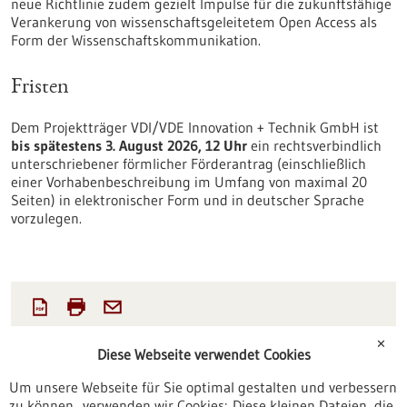
neue Richtlinie zudem gezielt Impulse für die zukunftsfähige
Verankerung von wissenschaftsgeleitetem Open Access als
Form der Wissenschaftskommunikation.
Fristen
Dem Projektträger VDI/VDE Innovation + Technik GmbH ist
bis spätestens 3. August 2026, 12 Uhr
ein rechtsverbindlich
unterschriebener förmlicher Förderantrag (einschließlich
einer Vorhabenbeschreibung im Umfang von maximal 20
Seiten) in elektronischer Form und in deutscher Sprache
vorzulegen.
✕
Diese Webseite verwendet Cookies
Förderung
Um unsere Webseite für Sie optimal gestalten und verbessern
01.06.2026
zu können, verwenden wir Cookies: Diese kleinen Dateien, die