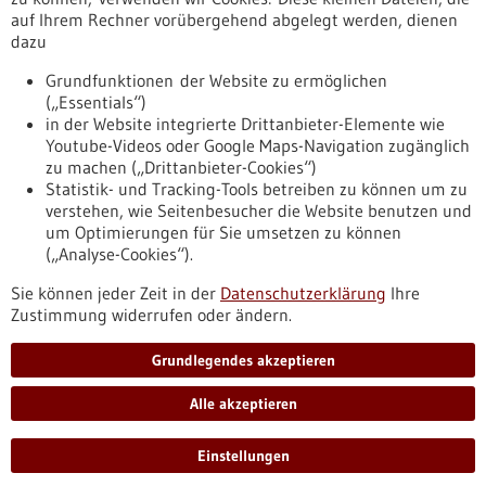
Quelle:
BMFTR
auf Ihrem Rechner vorübergehend abgelegt werden, dienen
dazu
Kontakt
Grundfunktionen der Website zu ermöglichen
Weitere Informationen
(„Essentials“)
in der Website integrierte Drittanbieter-Elemente wie
Youtube-Videos oder Google Maps-Navigation zugänglich
zu machen („Drittanbieter-Cookies“)
Statistik- und Tracking-Tools betreiben zu können um zu
verstehen, wie Seitenbesucher die Website benutzen und
Nach oben
um Optimierungen für Sie umsetzen zu können
(„Analyse-Cookies“).
Sie können jeder Zeit in der
Datenschutzerklärung
Ihre
Informiert bleiben
Zustimmung widerrufen oder ändern.
Newsletter abonnieren
Grundlegendes akzeptieren
Alle akzeptieren
2026
©
Einstellungen