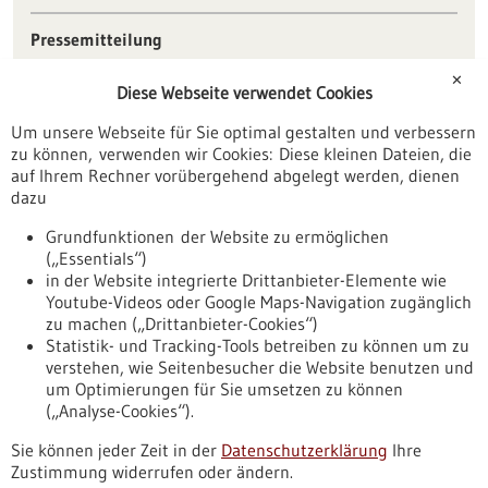
Pressemitteilung
07.05.2026
✕
Quelle:
BIOPRO Baden-Württemberg GmbH
Diese Webseite verwendet Cookies
Um unsere Webseite für Sie optimal gestalten und verbessern
Weitere Informationen
zu können, verwenden wir Cookies: Diese kleinen Dateien, die
Pressekontakt:
auf Ihrem Rechner vorübergehend abgelegt werden, dienen
Caroline Friedmann
dazu
BIOPRO Baden-Württemberg GmbH
Tel.: +49 (0) 711 218185-69
Grundfunktionen der Website zu ermöglichen
E-Mail: friedmann(at)bio-pro.de
(„Essentials“)
in der Website integrierte Drittanbieter-Elemente wie
Youtube-Videos oder Google Maps-Navigation zugänglich
zu machen („Drittanbieter-Cookies“)
Statistik- und Tracking-Tools betreiben zu können um zu
verstehen, wie Seitenbesucher die Website benutzen und
Nach oben
um Optimierungen für Sie umsetzen zu können
(„Analyse-Cookies“).
Sie können jeder Zeit in der
Datenschutzerklärung
Ihre
Informiert bleiben
Zustimmung widerrufen oder ändern.