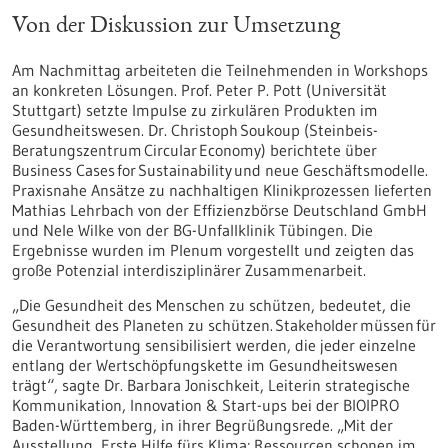
Von der Diskussion zur Umsetzung
Am Nachmittag arbeiteten die Teilnehmenden in Workshops
an konkreten Lösungen. Prof. Peter P. Pott (Universität
Stuttgart) setzte Impulse zu zirkulären Produkten im
Gesundheitswesen. Dr. Christoph Soukoup (Steinbeis-
Beratungszentrum Circular Economy) berichtete über
Business Cases for Sustainability und neue Geschäftsmodelle.
Praxisnahe Ansätze zu nachhaltigen Klinikprozessen lieferten
Mathias Lehrbach von der Effizienzbörse Deutschland GmbH
und Nele Wilke von der BG-Unfallklinik Tübingen. Die
Ergebnisse wurden im Plenum vorgestellt und zeigten das
große Potenzial interdisziplinärer Zusammenarbeit.
„Die Gesundheit des Menschen zu schützen, bedeutet, die
Gesundheit des Planeten zu schützen. Stakeholder müssen für
die Verantwortung sensibilisiert werden, die jeder einzelne
entlang der Wertschöpfungskette im Gesundheitswesen
trägt“, sagte Dr. Barbara Jonischkeit, Leiterin strategische
Kommunikation, Innovation & Start-ups bei der BIOIPRO
Baden-Württemberg, in ihrer Begrüßungsrede. „Mit der
Ausstellung ‚Erste Hilfe fürs Klima: Ressourcen schonen im