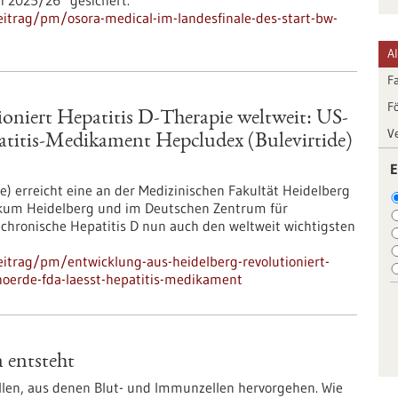
h 2025/26“ gesichert.
itrag/pm/osora-medical-im-landesfinale-des-start-bw-
A
F
F
ioniert Hepatitis D-Therapie weltweit: US-
V
atitis-Medikament Hepcludex (Bulevirtide)
E
e) erreicht eine an der Medizinischen Fakultät Heidelberg
nikum Heidelberg und im Deutschen Zentrum für
 chronische Hepatitis D nun auch den weltweit wichtigsten
itrag/pm/entwicklung-aus-heidelberg-revolutioniert-
ehoerde-fda-laesst-hepatitis-medikament
n entsteht
len, aus denen Blut- und Immunzellen hervorgehen. Wie