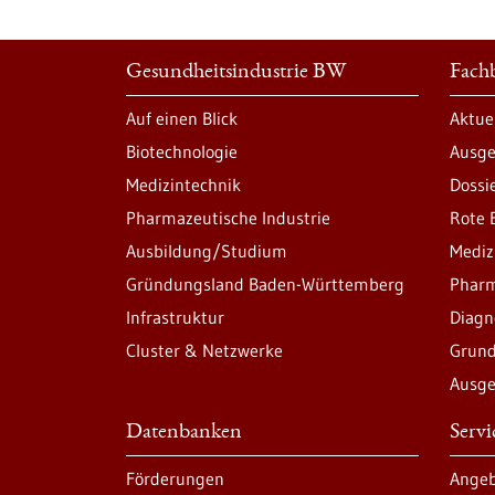
Gesundheitsindustrie BW
Fachb
Auf einen Blick
Aktue
Biotechnologie
Ausge
Medizintechnik
Dossi
Pharmazeutische Industrie
Rote 
Ausbildung/Studium
Mediz
Gründungsland Baden-Württemberg
Pharm
Infrastruktur
Diagn
Cluster & Netzwerke
Grund
Ausge
Datenbanken
Serv
Förderungen
Angeb