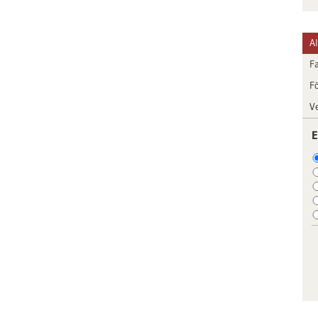
A
F
F
V
E