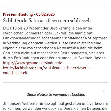
Pressemitteilung - 05.02.2026
Schlafende Schmerzfasern entschlüsselt
Etwa 10 bis 20 Prozent der Bevölkerung leiden unter
chronischen Schmerzen oder Juckreiz, die häufig mit
Funktionsänderungen sogenannter schlafender Nozizeptoren
in Verbindung gebracht werden. Diese Fasern stellen eine
eigene Klasse von sensorischen Nervenzellen dar, die beim
Gesunden nicht auf mechanische Reize reagieren, sich aber
durch Entzündungen oder Verletzungen „aufwecken“ lassen.
https://www.gesundheitsindustrie-
bw.de/fachbeitrag/pm/schlafende-schmerzfasern-
entschluesselt
Veranstaltung -
11.02.2026
✕
Diese Webseite verwendet Cookies
Bio. Innovationen. Stärken. – Die Farben der
Biotechnologie
Um unsere Webseite für Sie optimal gestalten und verbessern
zu können, verwenden wir Cookies: Diese kleinen Dateien, die
Frankfurt am Main ,
Informationsveranstaltung