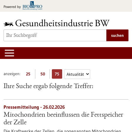
zum
Powered by
Inhalt
springen
suchen
anzeigen:
25
50
75
Ihre Suche ergab folgende Treffer:
Pressemitteilung - 26.02.2026
Mitochondrien beeinflussen die Fettspeicher
der Zelle
Die Kraftwerke der Zellen, die sogenannten Mitochondrien,