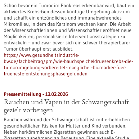
Schon bevor ein Tumor im Pankreas erkennbar wird, baut ein
aktiviertes Krebs-Gen dessen künftige Umgebung aktiv um
und schafft ein entzündliches und immunabwehrendes
Mikromilieu, in dem das Karzinom wachsen kann. Die Arbeit
der Wissenschaftlerinnen und Wissenschaftler eröffnet neue
Möglichkeiten, personalisierte Interventionsstrategien zu
entwickeln – und zwar bevor sich ein schwer therapierbarer
Tumor überhaupt erst ausbildet.
https://www.gesundheitsindustrie-
bw.de/fachbeitrag/pm/wie-bauchspeicheldruesenkrebs-die-
tumorumgebung-vorbereitet-moeglicher-biomarker-fuer-
frueheste-entstehungsphase-gefunden
Pressemitteilung - 13.02.2026
Rauchen und Vapen in der Schwangerschaft
gezielt vorbeugen
Rauchen während der Schwangerschaft ist mit erheblichen
gesundheitlichen Risiken für Mutter und Kind verbunden.
Neben herkömmlichen Zigaretten gewinnen auch E-
Zigaretten zunehmend an Bedeutung. Eine aktuelle Studie